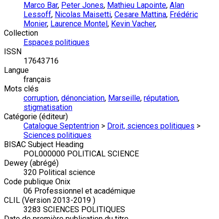
Marco Bar
,
Peter Jones
,
Mathieu Lapointe
,
Alan
Lessoff
,
Nicolas Maisetti
,
Cesare Mattina
,
Frédéric
Monier
,
Laurence Montel
,
Kevin Vacher
,
Collection
Espaces politiques
ISSN
17643716
Langue
français
Mots clés
corruption
,
dénonciation
,
Marseille
,
réputation
,
stigmatisation
Catégorie (éditeur)
Catalogue Septentrion
>
Droit, sciences politiques
>
Sciences politiques
BISAC Subject Heading
POL000000 POLITICAL SCIENCE
Dewey (abrégé)
320 Political science
Code publique Onix
06 Professionnel et académique
CLIL (Version 2013-2019 )
3283 SCIENCES POLITIQUES
Date de première publication du titre