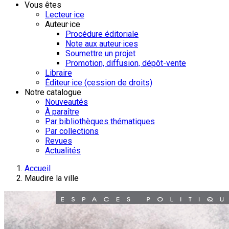
Vous êtes
Lecteur·ice
Auteur·ice
Procédure éditoriale
Note aux auteur·ices
Soumettre un projet
Promotion, diffusion, dépôt-vente
Libraire
Éditeur·ice (cession de droits)
Notre catalogue
Nouveautés
À paraître
Par bibliothèques thématiques
Par collections
Revues
Actualités
Accueil
Maudire la ville