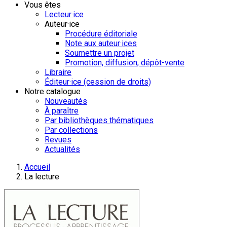
Vous êtes
Lecteur·ice
Auteur·ice
Procédure éditoriale
Note aux auteur·ices
Soumettre un projet
Promotion, diffusion, dépôt-vente
Libraire
Éditeur·ice (cession de droits)
Notre catalogue
Nouveautés
À paraître
Par bibliothèques thématiques
Par collections
Revues
Actualités
Accueil
La lecture