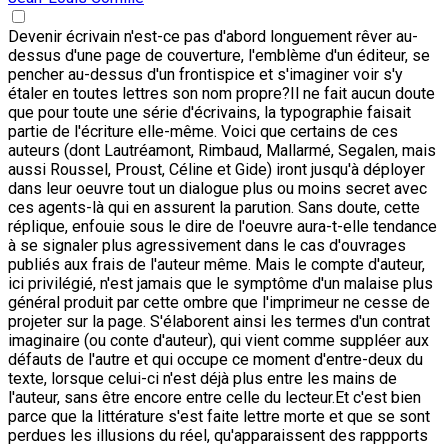
Devenir écrivain n'est-ce pas d'abord longuement rêver au-
dessus d'une page de couverture, l'emblème d'un éditeur, se
pencher au-dessus d'un frontispice et s'imaginer voir s'y
étaler en toutes lettres son nom propre?Il ne fait aucun doute
que pour toute une série d'écrivains, la typographie faisait
partie de l'écriture elle-même. Voici que certains de ces
auteurs (dont Lautréamont, Rimbaud, Mallarmé, Segalen, mais
aussi Roussel, Proust, Céline et Gide) iront jusqu'à déployer
dans leur oeuvre tout un dialogue plus ou moins secret avec
ces agents-là qui en assurent la parution. Sans doute, cette
réplique, enfouie sous le dire de l'oeuvre aura-t-elle tendance
à se signaler plus agressivement dans le cas d'ouvrages
publiés aux frais de l'auteur même. Mais le compte d'auteur,
ici privilégié, n'est jamais que le symptôme d'un malaise plus
général produit par cette ombre que l'imprimeur ne cesse de
projeter sur la page. S'élaborent ainsi les termes d'un contrat
imaginaire (ou conte d'auteur), qui vient comme suppléer aux
défauts de l'autre et qui occupe ce moment d'entre-deux du
texte, lorsque celui-ci n'est déjà plus entre les mains de
l'auteur, sans être encore entre celle du lecteur.Et c'est bien
parce que la littérature s'est faite lettre morte et que se sont
perdues les illusions du réel, qu'apparaissent des rappports