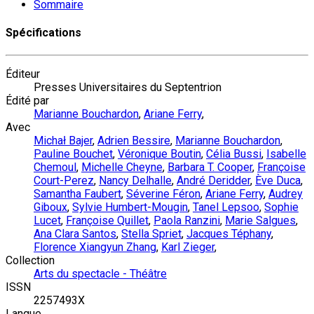
Sommaire
Spécifications
Éditeur
Presses Universitaires du Septentrion
Édité par
Marianne Bouchardon
,
Ariane Ferry
,
Avec
Michał Bajer
,
Adrien Bessire
,
Marianne Bouchardon
,
Pauline Bouchet
,
Véronique Boutin
,
Célia Bussi
,
Isabelle
Chemoul
,
Michelle Cheyne
,
Barbara T. Cooper
,
Françoise
Court-Perez
,
Nancy Delhalle
,
André Deridder
,
Ève Duca
,
Samantha Faubert
,
Séverine Féron
,
Ariane Ferry
,
Audrey
Giboux
,
Sylvie Humbert-Mougin
,
Tanel Lepsoo
,
Sophie
Lucet
,
Françoise Quillet
,
Paola Ranzini
,
Marie Salgues
,
Ana Clara Santos
,
Stella Spriet
,
Jacques Téphany
,
Florence Xiangyun Zhang
,
Karl Zieger
,
Collection
Arts du spectacle - Théâtre
ISSN
2257493X
Langue