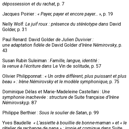
dépossession et du rachat
, p. 7
Jacques Poirier :
« Payer, payer et encore payer… »
, p. 19
Nelly Wolf:
Le juif roux : présence du stéréotype dans
David
Golder, p. 31
Paul Renard:
David Golder
de Julien Duvivier :
une adaptation fidèle de
David Golder
d'Irène Némirovsky
, p.
43
Susan Rubin Suleiman :
Famille, langue, identité :
la venue à l'écriture dans
Le Vin de solitude, p. 57
Olivier Philipponnat :
« Un ordre différent, plus puissant et plus
beau » : Irène Némirovsky et le modèle symphonique
, p. 75
Dominique Délas et Marie-Madeleine Castellani :
Une
symphonie inachevée : structure de
Suite française
d’Irène
Némirovsky
,p. 87
Philippe Berthier :
Sous le soulier de Satan
, p. 99
Yves Baudelle
« L’assiette à bouillie de bonne-maman » et « le
râtelier de rechange de papa » : ironie et comique dans
Suite