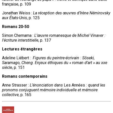
française, p. 109
Jonathan Weiss :
La réception des œuvres d’Irène Némirovsky
aux États-Unis
, p. 125
Romans 20-50
Simon Chemama :
L’œuvre romanesque de Michel Vinaver :
l’écriture interstitielle
, p. 137
Lectures étrangères
Adeline Liébert :
Figures du peintre-écrivain : S
ō
seki,
Saramago, Cheng. Enjeux éthiques du « roman d’art » au xx
e
siècle
, p. 151
Romans contemporains
Anne Strasser :
L’énonciation dans
Les Années
: quand les
pronoms conjuguent mémoire individuelle et mémoire
collective
, p. 165