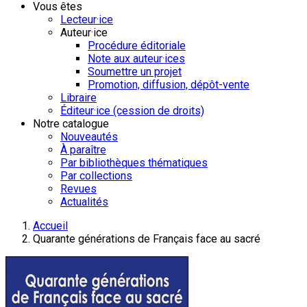
Vous êtes
Lecteur·ice
Auteur·ice
Procédure éditoriale
Note aux auteur·ices
Soumettre un projet
Promotion, diffusion, dépôt-vente
Libraire
Éditeur·ice (cession de droits)
Notre catalogue
Nouveautés
À paraître
Par bibliothèques thématiques
Par collections
Revues
Actualités
Accueil
Quarante générations de Français face au sacré