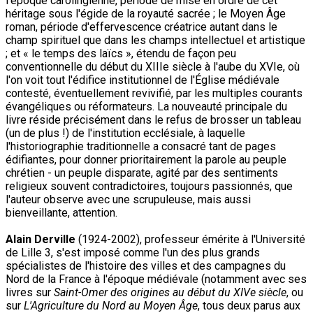
l'époque carolingienne, période de mise en ordre de cet
héritage sous l'égide de la royauté sacrée ; le Moyen Âge
roman, période d'effervescence créatrice autant dans le
champ spirituel que dans les champs intellectuel et artistique
; et « le temps des laïcs », étendu de façon peu
conventionnelle du début du XIIIe siècle à l'aube du XVIe, où
l'on voit tout l'édifice institutionnel de l'Église médiévale
contesté, éventuellement revivifié, par les multiples courants
évangéliques ou réformateurs. La nouveauté principale du
livre réside précisément dans le refus de brosser un tableau
(un de plus !) de l'institution ecclésiale, à laquelle
l'historiographie traditionnelle a consacré tant de pages
édifiantes, pour donner prioritairement la parole au peuple
chrétien - un peuple disparate, agité par des sentiments
religieux souvent contradictoires, toujours passionnés, que
l'auteur observe avec une scrupuleuse, mais aussi
bienveillante, attention.
Alain Derville
(1924-2002), professeur émérite à l'Université
de Lille 3, s'est imposé comme l'un des plus grands
spécialistes de l'histoire des villes et des campagnes du
Nord de la France à l'époque médiévale (notamment avec ses
livres sur
Saint-Omer des origines au début du XIVe siècle
, ou
sur
L'Agriculture du Nord au Moyen Âge
, tous deux parus aux