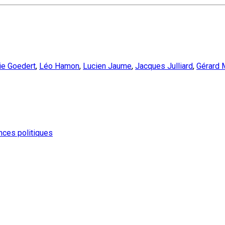
ie Goedert
,
Léo Hamon
,
Lucien Jaume
,
Jacques Julliard
,
Gérard 
nces politiques