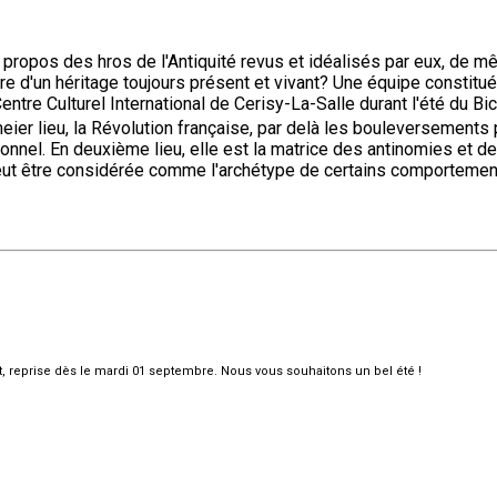
 propos des hros de l'Antiquité revus et idéalisés par eux, de 
traire d'un héritage toujours présent et vivant? Une équipe constit
 Centre Culturel International de Cerisy-La-Salle durant l'été du B
er lieu, la Révolution française, par delà les bouleversements 
nnel. En deuxième lieu, elle est la matrice des antinomies et de
e peut être considérée comme l'archétype de certains comportement
et, reprise dès le mardi 01 septembre. Nous vous souhaitons un bel été !