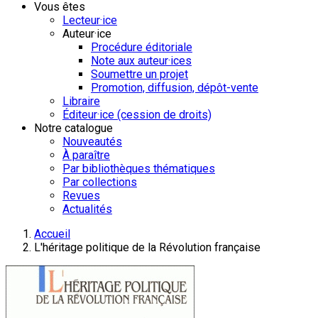
Vous êtes
Lecteur·ice
Auteur·ice
Procédure éditoriale
Note aux auteur·ices
Soumettre un projet
Promotion, diffusion, dépôt-vente
Libraire
Éditeur·ice (cession de droits)
Notre catalogue
Nouveautés
À paraître
Par bibliothèques thématiques
Par collections
Revues
Actualités
Accueil
L'héritage politique de la Révolution française