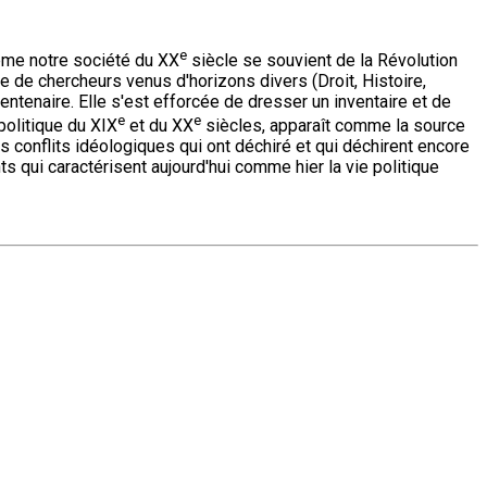
e
même notre société du XX
siècle se souvient de la Révolution
uée de chercheurs venus d'horizons divers (Droit, Histoire,
icentenaire. Elle s'est efforcée de dresser un inventaire et de
e
e
politique du XIX
et du XX
siècles, apparaît comme la source
s conflits idéologiques qui ont déchiré et qui déchirent encore
s qui caractérisent aujourd'hui comme hier la vie politique