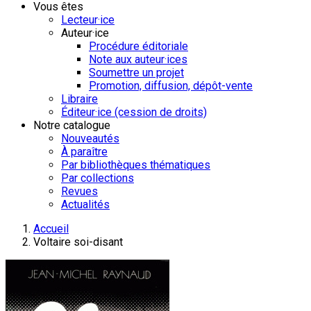
Vous êtes
Lecteur·ice
Auteur·ice
Procédure éditoriale
Note aux auteur·ices
Soumettre un projet
Promotion, diffusion, dépôt-vente
Libraire
Éditeur·ice (cession de droits)
Notre catalogue
Nouveautés
À paraître
Par bibliothèques thématiques
Par collections
Revues
Actualités
Accueil
Voltaire soi-disant