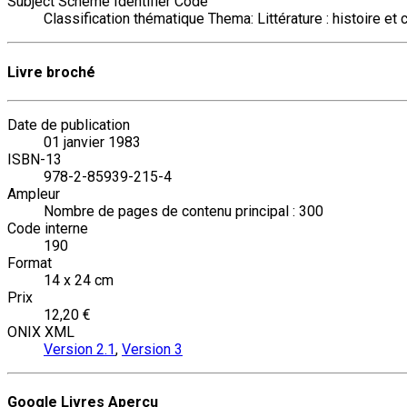
Subject Scheme Identifier Code
Classification thématique Thema: Littérature : histoire et c
Livre broché
Date de publication
01 janvier 1983
ISBN-13
978-2-85939-215-4
Ampleur
Nombre de pages de contenu principal : 300
Code interne
190
Format
14 x 24 cm
Prix
12,20 €
ONIX XML
Version 2.1
,
Version 3
Google Livres Aperçu