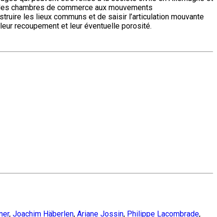
ant des chambres de commerce aux mouvements
truire les lieux communs et de saisir l’articulation mouvante
 leur recoupement et leur éventuelle porosité.
ner
,
Joachim Häberlen
,
Ariane Jossin
,
Philippe Lacombrade
,