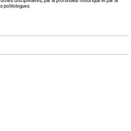
roches disciplinaires, par la profondeur historique et par la
s politologues.