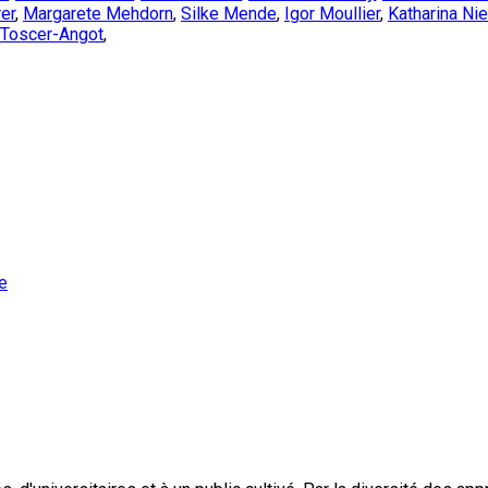
er
,
Margarete Mehdorn
,
Silke Mende
,
Igor Moullier
,
Katharina Ni
 Toscer-Angot
,
e