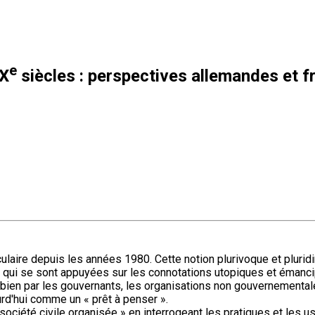
e
XX
siècles : perspectives allemandes et f
ulaire depuis les années 1980. Cette notion plurivoque et plurid
 qui se sont appuyées sur les connotations utopiques et émancip
bien par les gouvernants, les organisations non gouvernementa
urd'hui comme un « prêt à penser ».
société civile organisée » en interrogeant les pratiques et les u