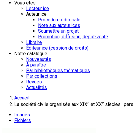
Vous êtes
Lecteur·ice
Auteur·ice
Procédure éditoriale
Note aux auteur·ices
Soumettre un projet
Promotion, diffusion, dépôt-vente
Libraire
Éditeur·ice (cession de droits)
Notre catalogue
Nouveautés
À paraître
Par bibliothèques thématiques
Par collections
Revues
Actualités
Accueil
e
e
La société civile organisée aux XIX
et XX
siècles : per
Images
Fichiers