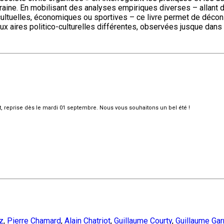
poraine. En mobilisant des analyses empiriques diverses – all
cultuelles, économiques ou sportives – ce livre permet de décons
eux aires politico-culturelles différentes, observées jusque dans
et, reprise dès le mardi 01 septembre. Nous vous souhaitons un bel été !
z
,
Pierre Chamard
,
Alain Chatriot
,
Guillaume Courty
,
Guillaume Gar