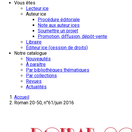
Vous êtes
Lecteur·ice
Auteur·ice
Procédure éditoriale
Note aux auteur·ices
Soumettre un projet
Promotion, diffusion, dépôt-vente
Libraire
Éditeur·ice (cession de droits)
Notre catalogue
Nouveautés
À paraître
Par bibliothèques thématiques
Par collections
Revues
Actualités
Accueil
Roman 20-50, n°61/juin 2016