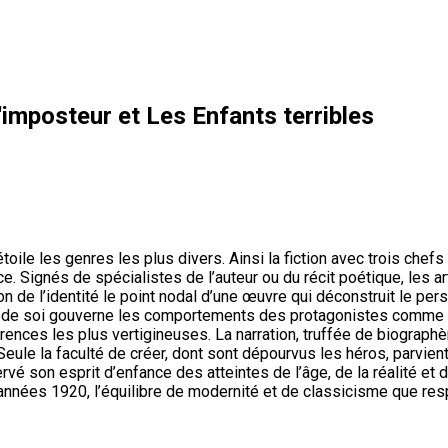
imposteur et Les Enfants terribles
ile les genres les plus divers. Ainsi la fiction avec trois chefs
ce. Signés de spécialistes de l’auteur ou du récit poétique, les 
ion de l’identité le point nodal d’une œuvre qui déconstruit le pe
image de soi gouverne les comportements des protagonistes comm
parences les plus vertigineuses. La narration, truffée de biogra
 Seule la faculté de créer, dont sont dépourvus les héros, parvien
éservé son esprit d’enfance des atteintes de l’âge, de la réalité e
 années 1920, l’équilibre de modernité et de classicisme que re