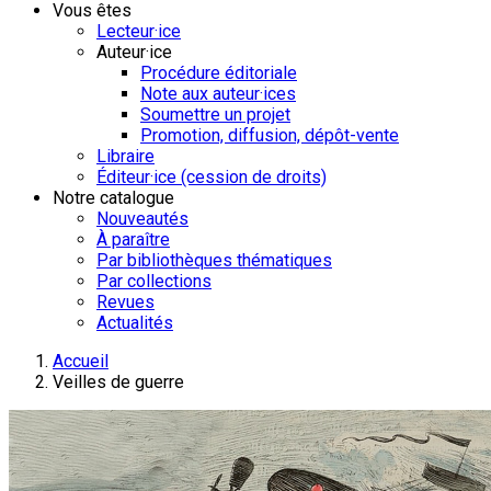
Vous êtes
Lecteur·ice
Auteur·ice
Procédure éditoriale
Note aux auteur·ices
Soumettre un projet
Promotion, diffusion, dépôt-vente
Libraire
Éditeur·ice (cession de droits)
Notre catalogue
Nouveautés
À paraître
Par bibliothèques thématiques
Par collections
Revues
Actualités
Accueil
Veilles de guerre