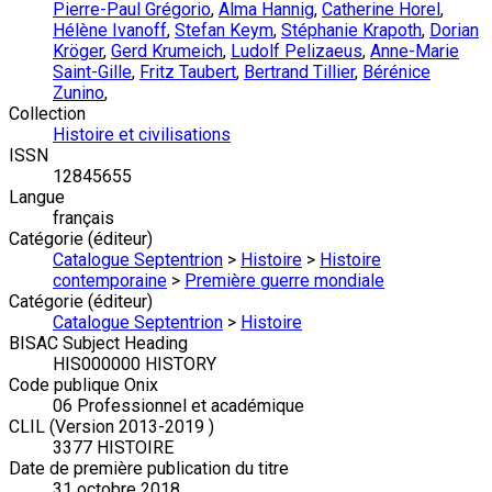
Pierre-Paul Grégorio
,
Alma Hannig
,
Catherine Horel
,
Hélène Ivanoff
,
Stefan Keym
,
Stéphanie Krapoth
,
Dorian
Kröger
,
Gerd Krumeich
,
Ludolf Pelizaeus
,
Anne-Marie
Saint-Gille
,
Fritz Taubert
,
Bertrand Tillier
,
Bérénice
Zunino
,
Collection
Histoire et civilisations
ISSN
12845655
Langue
français
Catégorie (éditeur)
Catalogue Septentrion
>
Histoire
>
Histoire
contemporaine
>
Première guerre mondiale
Catégorie (éditeur)
Catalogue Septentrion
>
Histoire
BISAC Subject Heading
HIS000000 HISTORY
Code publique Onix
06 Professionnel et académique
CLIL (Version 2013-2019 )
3377 HISTOIRE
Date de première publication du titre
31 octobre 2018