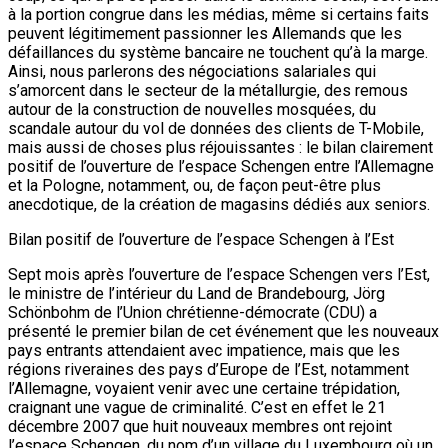
à la portion congrue dans les médias, même si certains faits
peuvent légitimement passionner les Allemands que les
défaillances du système bancaire ne touchent qu’à la marge.
Ainsi, nous parlerons des négociations salariales qui
s’amorcent dans le secteur de la métallurgie, des remous
autour de la construction de nouvelles mosquées, du
scandale autour du vol de données des clients de T-Mobile,
mais aussi de choses plus réjouissantes : le bilan clairement
positif de l’ouverture de l’espace Schengen entre l’Allemagne
et la Pologne, notamment, ou, de façon peut-être plus
anecdotique, de la création de magasins dédiés aux seniors.
Bilan positif de l’ouverture de l’espace Schengen à l’Est
Sept mois après l’ouverture de l’espace Schengen vers l’Est,
le ministre de l’intérieur du Land de Brandebourg, Jörg
Schönbohm de l’Union chrétienne-démocrate (CDU) a
présenté le premier bilan de cet événement que les nouveaux
pays entrants attendaient avec impatience, mais que les
régions riveraines des pays d’Europe de l’Est, notamment
l’Allemagne, voyaient venir avec une certaine trépidation,
craignant une vague de criminalité. C’est en effet le 21
décembre 2007 que huit nouveaux membres ont rejoint
l’espace Schengen, du nom d’un village du Luxembourg où un