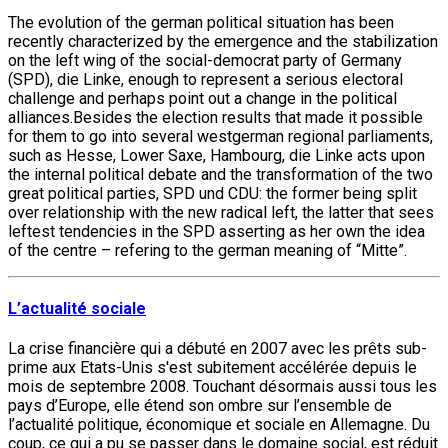
The evolution of the german political situation has been
recently characterized by the emergence and the stabilization
on the left wing of the social-democrat party of Germany
(SPD), die Linke, enough to represent a serious electoral
challenge and perhaps point out a change in the political
alliances.Besides the election results that made it possible
for them to go into several westgerman regional parliaments,
such as Hesse, Lower Saxe, Hambourg, die Linke acts upon
the internal political debate and the transformation of the two
great political parties, SPD und CDU: the former being split
over relationship with the new radical left, the latter that sees
leftest tendencies in the SPD asserting as her own the idea
of the centre – refering to the german meaning of “Mitte”.
L’actualité sociale
La crise financière qui a débuté en 2007 avec les prêts sub-
prime aux Etats-Unis s'est subitement accélérée depuis le
mois de septembre 2008. Touchant désormais aussi tous les
pays d’Europe, elle étend son ombre sur l’ensemble de
l’actualité politique, économique et sociale en Allemagne. Du
coup, ce qui a pu se passer dans le domaine social, est réduit