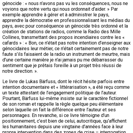
génocide : « nous n’avons pas vu les conséquences, nous ne
voyions que notre vertu qui nous ordonnait d’aider. » Par
exemple apprendre à gérer et à administrer le pays,
apprendre la démocratie en professionnalisant les médias du
pays, avec pour conséquence un génocide très ordonné et la
création de stations de radios, comme la Radio des Mille
Collines, transmettant des propos incendiaires contre les «
cafards » : « Bon, ce n’était pas notre intention d’enseigner aux
génocidaires leur métier, ce n’était certainement pas de notre
faute s’ils faisaient de la radio un instrument de meurtre, mais
d’une certaine manière je n’ai jamais pu me débarrasser du
sentiment que je prêtais l’oreille à un projet très réussi de
notre direction. ».
Le livre de Lukas Bärfuss, dont le récit hésite parfois entre
intention documentaire et « littérarisation », a été reçu comme
un texte attestant de l’engagement politique de l’auteur.
Pourtant, Bärfuss lui-même insiste sur le caractère fictionnel
de son roman et rappelle la règle quelque peu élémentaire
selon laquelle on fait la différence entre l’auteur et ses
personnages. En revanche, si ce livre témoigne d’un
positionnement, c’est bien de celui, autocritique, qu’affichent
les humanitaires depuis une vingtaine d’années face à leur
propre intervention dans des zones de crise – interrogation