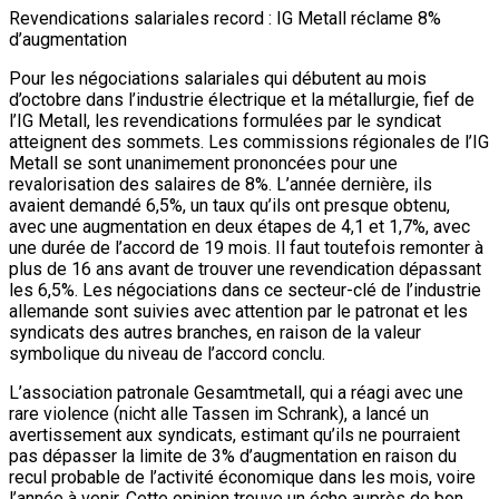
Revendications salariales record : IG Metall réclame 8%
d’augmentation
Pour les négociations salariales qui débutent au mois
d’octobre dans l’industrie électrique et la métallurgie, fief de
l’IG Metall, les revendications formulées par le syndicat
atteignent des sommets. Les commissions régionales de l’IG
Metall se sont unanimement prononcées pour une
revalorisation des salaires de 8%. L’année dernière, ils
avaient demandé 6,5%, un taux qu’ils ont presque obtenu,
avec une augmentation en deux étapes de 4,1 et 1,7%, avec
une durée de l’accord de 19 mois. Il faut toutefois remonter à
plus de 16 ans avant de trouver une revendication dépassant
les 6,5%. Les négociations dans ce secteur-clé de l’industrie
allemande sont suivies avec attention par le patronat et les
syndicats des autres branches, en raison de la valeur
symbolique du niveau de l’accord conclu.
L’association patronale Gesamtmetall, qui a réagi avec une
rare violence (nicht alle Tassen im Schrank), a lancé un
avertissement aux syndicats, estimant qu’ils ne pourraient
pas dépasser la limite de 3% d’augmentation en raison du
recul probable de l’activité économique dans les mois, voire
l’année à venir. Cette opinion trouve un écho auprès de bon