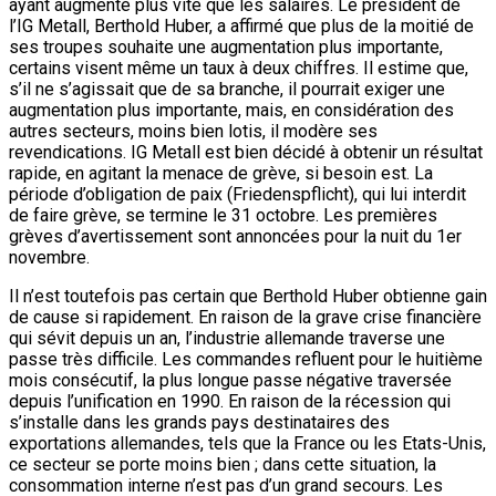
ayant augmenté plus vite que les salaires. Le président de
l’IG Metall, Berthold Huber, a affirmé que plus de la moitié de
ses troupes souhaite une augmentation plus importante,
certains visent même un taux à deux chiffres. Il estime que,
s’il ne s’agissait que de sa branche, il pourrait exiger une
augmentation plus importante, mais, en considération des
autres secteurs, moins bien lotis, il modère ses
revendications. IG Metall est bien décidé à obtenir un résultat
rapide, en agitant la menace de grève, si besoin est. La
période d’obligation de paix (Friedenspflicht), qui lui interdit
de faire grève, se termine le 31 octobre. Les premières
grèves d’avertissement sont annoncées pour la nuit du 1er
novembre.
Il n’est toutefois pas certain que Berthold Huber obtienne gain
de cause si rapidement. En raison de la grave crise financière
qui sévit depuis un an, l’industrie allemande traverse une
passe très difficile. Les commandes refluent pour le huitième
mois consécutif, la plus longue passe négative traversée
depuis l’unification en 1990. En raison de la récession qui
s’installe dans les grands pays destinataires des
exportations allemandes, tels que la France ou les Etats-Unis,
ce secteur se porte moins bien ; dans cette situation, la
consommation interne n’est pas d’un grand secours. Les