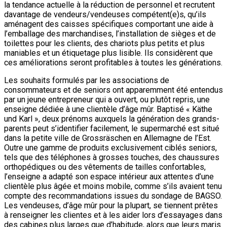
la tendance actuelle à la réduction de personnel et recrutent
davantage de vendeurs/vendeuses compétent(e)s, qu’ils
aménagent des caisses spécifiques comportant une aide à
l’emballage des marchandises, l’installation de sièges et de
toilettes pour les clients, des chariots plus petits et plus
maniables et un étiquetage plus lisible. Ils considèrent que
ces améliorations seront profitables à toutes les générations.
Les souhaits formulés par les associations de
consommateurs et de seniors ont apparemment été entendus
par un jeune entrepreneur qui a ouvert, ou plutôt repris, une
enseigne dédiée à une clientèle d’âge mûr. Baptisé « Käthe
und Karl », deux prénoms auxquels la génération des grands-
parents peut s’identifier facilement, le supermarché est situé
dans la petite ville de Grossräschen en Allemagne de l’Est.
Outre une gamme de produits exclusivement ciblés seniors,
tels que des téléphones à grosses touches, des chaussures
orthopédiques ou des vêtements de tailles confortables,
l’enseigne a adapté son espace intérieur aux attentes d’une
clientèle plus âgée et moins mobile, comme s’ils avaient tenu
compte des recommandations issues du sondage de BAGSO.
Les vendeuses, d’âge mûr pour la plupart, se tiennent prêtes
à renseigner les clientes et à les aider lors d’essayages dans
des cabines plus larges que d’habitude, alors que leurs maris