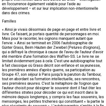
en l’occurrence également valable pour l’aide au
développement – et sur leur implication non-intentionnelle
dans des crimes.
Familles
« Ainsi je vivais désormais de page en page et entre livre et
livre. Ce faisant, je portais quantité de personnages en moi.
Mais pour le raconter, les oignons manquent autant que
l’envie. » Ainsi se terminait en 2006 l’autobiographie de
Günter Grass, Beim Häuten der Zwiebel (Pelures d’oignons),
qui a défrayé la chronique à cause de l’aveu de l’auteur d’avoir
été membre d’une formation des Waffen-SS. Le livre ne se
limitait évidemment pas à cela. C’est une autobiographie tout
à fait classique où Grass décrit son enfance et sa jeunesse,
les premières années d’après-guerre, sa participation au
Groupe 47, son séjour à Paris jusqu’à la parution du Tambour,
tout en abordant sa formation intellectuelle, ses rencontres,
ses premières œuvres. C’est la métaphore de l’oignon que
l’auteur choisit pour désigner le souvenir dont il faut ôter les
différentes strates pour décoder ce qui est inscrit dans la
mémoire depuis longtemps, y compris les faux souvenirs, les
mensonges, les petites tricheries qui constituent « la partie la
plus résistante du souvenir ». L’autobiographie s’arrête à la fin