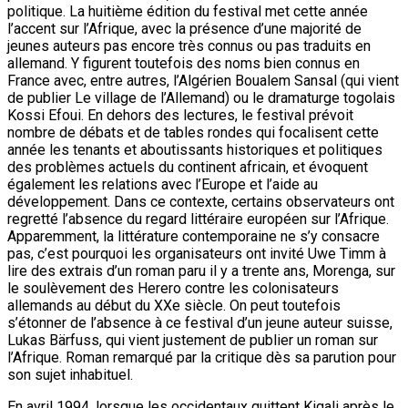
politique. La huitième édition du festival met cette année
l’accent sur l’Afrique, avec la présence d’une majorité de
jeunes auteurs pas encore très connus ou pas traduits en
allemand. Y figurent toutefois des noms bien connus en
France avec, entre autres, l’Algérien Boualem Sansal (qui vient
de publier Le village de l’Allemand) ou le dramaturge togolais
Kossi Efoui. En dehors des lectures, le festival prévoit
nombre de débats et de tables rondes qui focalisent cette
année les tenants et aboutissants historiques et politiques
des problèmes actuels du continent africain, et évoquent
également les relations avec l’Europe et l’aide au
développement. Dans ce contexte, certains observateurs ont
regretté l’absence du regard littéraire européen sur l’Afrique.
Apparemment, la littérature contemporaine ne s’y consacre
pas, c’est pourquoi les organisateurs ont invité Uwe Timm à
lire des extrais d’un roman paru il y a trente ans, Morenga, sur
le soulèvement des Herero contre les colonisateurs
allemands au début du XXe siècle. On peut toutefois
s’étonner de l’absence à ce festival d’un jeune auteur suisse,
Lukas Bärfuss, qui vient justement de publier un roman sur
l’Afrique. Roman remarqué par la critique dès sa parution pour
son sujet inhabituel.
En avril 1994, lorsque les occidentaux quittent Kigali après le