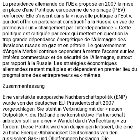
La présidence allemande de l'UE a proposé en 2007 la mise
en place d’une Politique européenne de voisinage (PEV)
renforcée. Elle s’inscrit dans la « nouvelle politique à l’Est »,
qui doit offrir un partenariat constructif à la Russie en vue de
promouvoir un « changement par l’interdépendance ». Cette
politique est critiquée par ceux qui mettent en question la
trop grande dépendance énergétique de l’Allemagne des
livraisons russes en gaz et en pétrole. Le gouvernement
d’Angela Merkel continue cependant à mettre l’accent sur les
intérêts commerciaux et de sécurité de l’Allemagne, surtout
par rapport à la Russie. Les stratégies économiques
allemandes restent multiples et dépendent en premier lieu du
pragmatisme des entrepreneurs eux-mêmes.
Zusammenfassung
Eine verstärkte europaïsche Nachbarschaftspolitik (ENP)
wurde von der deutschen EU-Präsidentschaft 2007
vorgeschlagen. Sie steht in Verbindung mit der « neuen
Ostpolitik », die Rußland eine konstruktive Partnerschaft
anbieten soll, um einen « Wandel durch Verflechtung » zu
fördern. Diese Politik wird von denjenigen kritisiert, die eine
zu hohe Energie-Abhängigkeit Deutschlands von den
russischen Gas- und Öllieferungen beklagen. Die