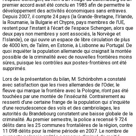
premier accord avait été conclu en 1985 afin de permettre le
développement des activités économiques sans entraves.
Depuis 2007, il compte 24 pays (la Grande-Bretagne, l’Irlande,
la Roumanie, la Bulgarie et Chypre, pays membres de l’UE,
restent pour l’instant à l’écart de l’espace Schengen, alors que
deux pays non membres y sont associés, la Norvège et
l’Islande), ce qui ouvre un espace de libre circulation de plus
de 4000 km, de Talinn, en Estonie, à Lisbonne au Portugal. De
quoi inquiéter la population allemande qui craignait la montée
possible de la criminalité avec de nouvelles frontières moins
sûres, puisque les contrôles aux postes-frontières ont été
supprimés.
Lors de la présentation du bilan, M. Schönbohm a constaté
avec satisfaction que les rives allemandes de l’Oder, le
fleuve qui marque la frontière avec la Pologne, n’ont pas été
touchées par une montée de l’insécurité. Contrairement au
ressenti d’une certaine frange de la population qui s’inquiète
d’une recrudescence des vols et des cambriolages, les
autorités du Brandebourg constatent une baisse globale de la
criminalité. Au premier semestre, la police a recensé 9 724
délits dans les 25 communes frontalières de la région, contre
11 098 délits pour la même période en 2007. Le nombre de