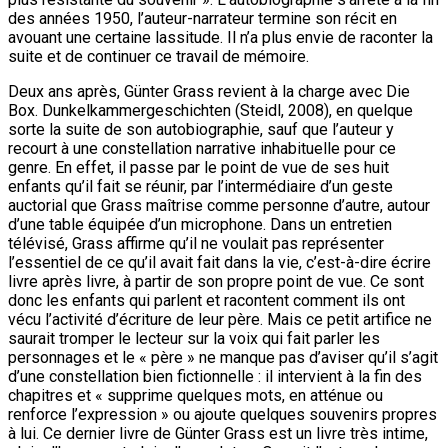
des années 1950, l’auteur-narrateur termine son récit en
avouant une certaine lassitude. Il n’a plus envie de raconter la
suite et de continuer ce travail de mémoire.
Deux ans après, Günter Grass revient à la charge avec Die
Box. Dunkelkammergeschichten (Steidl, 2008), en quelque
sorte la suite de son autobiographie, sauf que l’auteur y
recourt à une constellation narrative inhabituelle pour ce
genre. En effet, il passe par le point de vue de ses huit
enfants qu’il fait se réunir, par l’intermédiaire d’un geste
auctorial que Grass maîtrise comme personne d’autre, autour
d’une table équipée d’un microphone. Dans un entretien
télévisé, Grass affirme qu’il ne voulait pas représenter
l’essentiel de ce qu’il avait fait dans la vie, c’est-à-dire écrire
livre après livre, à partir de son propre point de vue. Ce sont
donc les enfants qui parlent et racontent comment ils ont
vécu l’activité d’écriture de leur père. Mais ce petit artifice ne
saurait tromper le lecteur sur la voix qui fait parler les
personnages et le « père » ne manque pas d’aviser qu’il s’agit
d’une constellation bien fictionnelle : il intervient à la fin des
chapitres et « supprime quelques mots, en atténue ou
renforce l’expression » ou ajoute quelques souvenirs propres
à lui. Ce dernier livre de Günter Grass est un livre très intime,