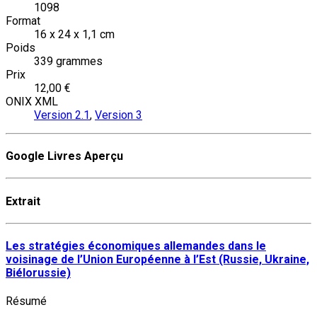
1098
Format
16 x 24 x 1,1 cm
Poids
339 grammes
Prix
12,00 €
ONIX XML
Version 2.1
,
Version 3
Google Livres Aperçu
Extrait
Les stratégies économiques allemandes dans le
voisinage de l’Union Européenne à l’Est (Russie, Ukraine,
Biélorussie)
Résumé