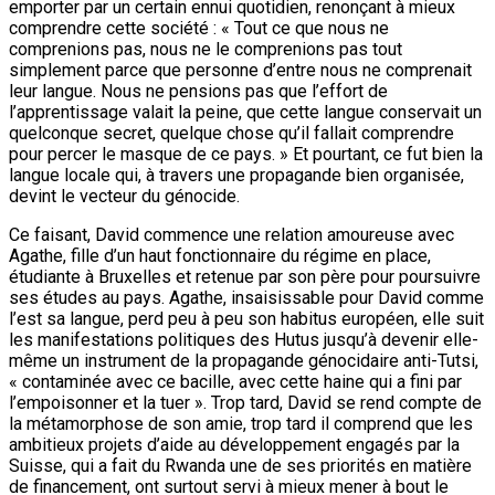
emporter par un certain ennui quotidien, renonçant à mieux
comprendre cette société : « Tout ce que nous ne
comprenions pas, nous ne le comprenions pas tout
simplement parce que personne d’entre nous ne comprenait
leur langue. Nous ne pensions pas que l’effort de
l’apprentissage valait la peine, que cette langue conservait un
quelconque secret, quelque chose qu’il fallait comprendre
pour percer le masque de ce pays. » Et pourtant, ce fut bien la
langue locale qui, à travers une propagande bien organisée,
devint le vecteur du génocide.
Ce faisant, David commence une relation amoureuse avec
Agathe, fille d’un haut fonctionnaire du régime en place,
étudiante à Bruxelles et retenue par son père pour poursuivre
ses études au pays. Agathe, insaisissable pour David comme
l’est sa langue, perd peu à peu son habitus européen, elle suit
les manifestations politiques des Hutus jusqu’à devenir elle-
même un instrument de la propagande génocidaire anti-Tutsi,
« contaminée avec ce bacille, avec cette haine qui a fini par
l’empoisonner et la tuer ». Trop tard, David se rend compte de
la métamorphose de son amie, trop tard il comprend que les
ambitieux projets d’aide au développement engagés par la
Suisse, qui a fait du Rwanda une de ses priorités en matière
de financement, ont surtout servi à mieux mener à bout le