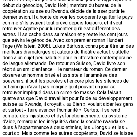
début du génocide, David Hohl, membre du bureau de la
coopération suisse au Rwanda, décide de laisser partir le
dernier avion. Il a honte de voir les coopérants quitter le pays
comme s’ils avaient tout prévu depuis toujours, et il veut
retrouver Agathe pour lui montrer qu’il est différent des
autres. Il se cache dans sa maison et y reste les cent jours
que sévira le génocide. Avec son premier roman Hundert
Tage (Wallstein, 2008), Lukas Bärfuss, connu pour être un des
meilleurs dramaturges et auteurs du théâtre actuel, s’attelle
donc à un sujet peu habituel pour la littérature contemporaine
de langue allemande. De retour en Suisse, David livre son
récit à un ami d’enfance – le narrateur du roman. Ce dernier
observe un homme brisé et assiste à l’anamnèse des
souvenirs, il suit les paroles et encore plus les silences de
cet ami qui n’avait pas imaginé qu’il pouvait un jour se
retrouver impliqué dans un crime de masse. Cela faisait
quatre ans que David travaillait pour l’aide au développement
suisse au Rwanda, il croyait « au Bien », voulait aider les gens
et surtout « faire avancer l’humanité ». Certes, il se rend
compte des injustices et dysfonctionnements du système
d’aide, remarque les inégalités dans la société rwandaise
dues à l’appartenance à deux ethnies, les « longs » et les «
courts ». Mais comme les autres coopérants, David se laisse