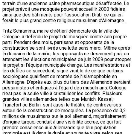
terrain d’une ancienne usine pharmaceutique désaffectée. Le
projet prévoit une mosquée pouvant accueillir 2000 fidèles
ainsi que des bâtiments pour l’association Ditib, ce qui en
ferait le plus grand centre religieux musulman d’Allemagne.
Fritz Schramma, maire chrétien-démocrate de la ville de
Cologne, a défendu le projet de mosquée contre son propre
parti. Pendant des mois, partisans et opposants de la
construction se sont livrés une lutte sans merci. Même après
la décision de la mairie, les opposants ne désarment pas, en
attendant les élections municipales de juin 2009 pour stopper
le projet si l’équipe municipale change. Les manifestations et
les défilés se succèdent, signe visible de ce que certains
sociologues qualifient de montée de l’islamophobie en
Allemagne. D’après eux, plus du tiers des Allemands seraient
pessimistes et critiques à l’égard des musulmans. Cologne
n’est pas la seule ville à cristalliser les conflits. Plusieurs
grandes villes allemandes telles que Munich, Kassel,
Francfort ou Berlin, sont aussi le théâtre de controverses
autour de la construction de mosquées. La présence de 3,2
millions de musulmans sur le sol allemand, majoritairement
d’origine turque, conduit à une visibilité accrue, ce qui fait
prendre conscience aux Allemands que leur population
immigrée est là dans la durée et souhaite vivre selon ses