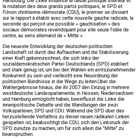
Hambourg, Die Linke influence le débat politique intérieur et
la mutation des deux grands partis politiques, le SPD et
l’Union chrétienne-démocrate (CDU), le premier se divisant
sur le rapport à établir avec cette nouvelle gauche radicale, la
seconde qui perçoit une possible « gauchisation » des
sociaux-démocrates revendiquant pour elle seule l’idée de
centre, au sens allemand de « Mitte ».
Die neueste Entwicklung der deutschen politischen
Landschaft ist durch das Auftauchen und die Stabilisierung
einer Kraft gekennzeichnet, die sich links der
sozialdemokratischen Partei Deutschlands (SPD) etabliert
und stark genug ist, um bei den Wahlen ein erntszunehmender
Konkurrent zu sein und vielleicht eine Neuordnung der
politischen Bündnisse in die Wege zu leiten.Über die
Wahlergebnisse hinaus, die ihr 2007 den Einzug in mehrere
westdeutsche Landesparlamente, in Hessen, Niedersachsen
und Hamburg ermöglicht haben, beeinflusst die Linke die
innenpolitische Debatte und die Wandlungen der zwzi
Volksparteien, SPD und CDU. Während die SPD über das
herzustellende Verhältnis zu dieser neuen radikalen Linken
gespalten ist, beabsichtigt die CDU, sich den Linksruck der
SPD zunutze zu machen, um für sich allein die "Mitte" zu
beanspruchen.