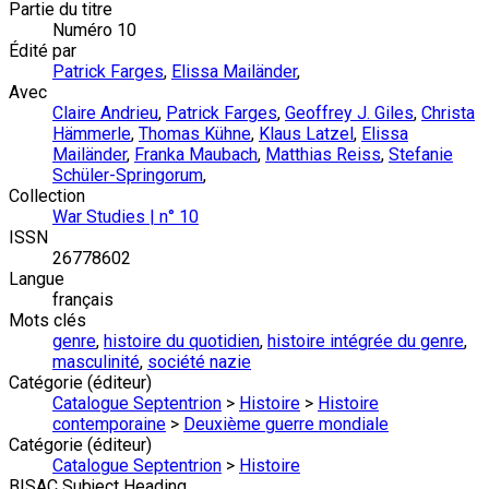
Partie du titre
Numéro 10
Édité par
Patrick Farges
,
Elissa Mailänder
,
Avec
Claire Andrieu
,
Patrick Farges
,
Geoffrey J. Giles
,
Christa
Hämmerle
,
Thomas Kühne
,
Klaus Latzel
,
Elissa
Mailänder
,
Franka Maubach
,
Matthias Reiss
,
Stefanie
Schüler-Springorum
,
Collection
War Studies | n° 10
ISSN
26778602
Langue
français
Mots clés
genre
,
histoire du quotidien
,
histoire intégrée du genre
,
masculinité
,
société nazie
Catégorie (éditeur)
Catalogue Septentrion
>
Histoire
>
Histoire
contemporaine
>
Deuxième guerre mondiale
Catégorie (éditeur)
Catalogue Septentrion
>
Histoire
BISAC Subject Heading