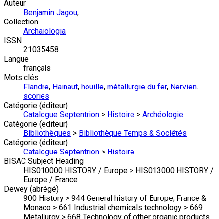
Auteur
Benjamin Jagou
,
Collection
Archaiologia
ISSN
21035458
Langue
français
Mots clés
Flandre
,
Hainaut
,
houille
,
métallurgie du fer
,
Nervien
,
scories
Catégorie (éditeur)
Catalogue Septentrion
>
Histoire
>
Archéologie
Catégorie (éditeur)
Bibliothèques
>
Bibliothèque Temps & Sociétés
Catégorie (éditeur)
Catalogue Septentrion
>
Histoire
BISAC Subject Heading
HIS010000 HISTORY / Europe > HIS013000 HISTORY /
Europe / France
Dewey (abrégé)
900 History > 944 General history of Europe; France &
Monaco > 661 Industrial chemicals technology > 669
Metallurgy > 668 Technology of other organic products