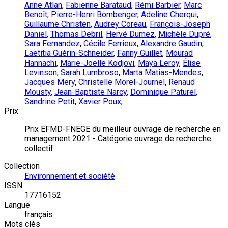
Anne Atlan
,
Fabienne Barataud
,
Rémi Barbier
,
Marc
Benoît
,
Pierre-Henri Bombenger
,
Adeline Cherqui
,
Guillaume Christen
,
Audrey Coreau
,
François-Joseph
Daniel
,
Thomas Debril
,
Hervé Dumez
,
Michèle Dupré
,
Sara Fernandez
,
Cécile Ferrieux
,
Alexandre Gaudin
,
Laetitia Guérin-Schneider
,
Fanny Guillet
,
Mourad
Hannachi
,
Marie-Joëlle Kodjovi
,
Maya Leroy
,
Élise
Levinson
,
Sarah Lumbroso
,
Marta Matias-Mendes
,
Jacques Mery
,
Christelle Morel-Journel
,
Renaud
Mousty
,
Jean-Baptiste Narcy
,
Dominique Paturel
,
Sandrine Petit
,
Xavier Poux
,
Prix
Prix EFMD-FNEGE du meilleur ouvrage de recherche en
management 2021 - Catégorie ouvrage de recherche
collectif
Collection
Environnement et société
ISSN
17716152
Langue
français
Mots clés