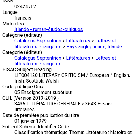
ISSN
02424762
Langue
français
Mots clés
Irlande - roman-études-critiques
Catégorie (éditeur)
Catalogue Septentrion
>
Littératures
>
Lettres et
littératures étrangères
>
Pays anglophones, Irlande
Catégorie (éditeur)
Catalogue Septentrion
>
Littératures
>
Lettres et
littératures étrangères
BISAC Subject Heading
LIT004120 LITERARY CRITICISM / European / English,
Irish, Scottish, Welsh
Code publique Onix
05 Enseignement supérieur
CLIL (Version 2013-2019 )
3435 LITTÉRATURE GENERALE > 3643 Essais
littéraires
Date de première publication du titre
01 janvier 1979
Subject Scheme Identifier Code
Classification thématique Thema: Littérature : histoire et