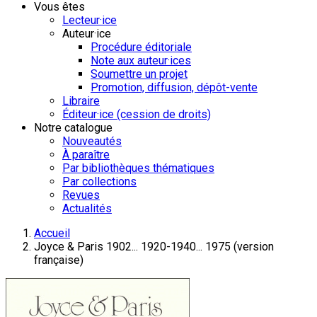
Vous êtes
Lecteur·ice
Auteur·ice
Procédure éditoriale
Note aux auteur·ices
Soumettre un projet
Promotion, diffusion, dépôt-vente
Libraire
Éditeur·ice (cession de droits)
Notre catalogue
Nouveautés
À paraître
Par bibliothèques thématiques
Par collections
Revues
Actualités
Accueil
Joyce & Paris 1902... 1920-1940... 1975 (version
française)