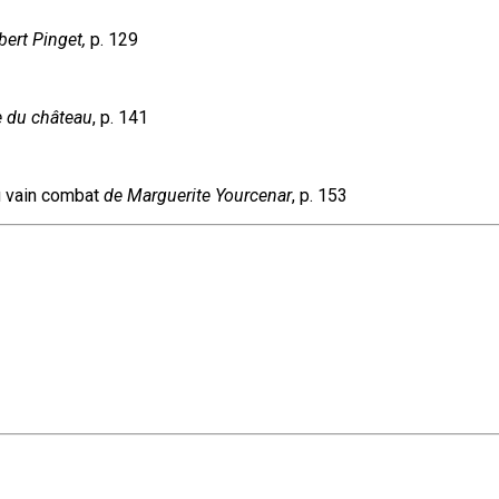
ert Pinget,
p. 129
e du château
, p. 141
du vain combat
de Marguerite Yourcenar
, p. 153