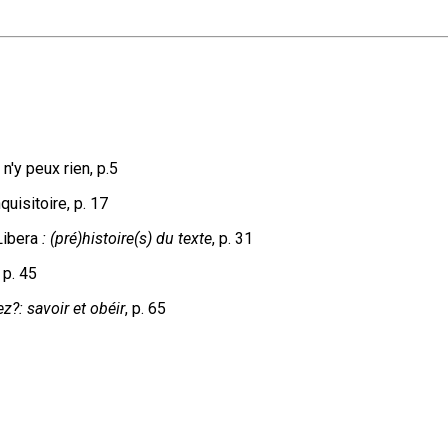
e n'y peux rien, p.5
uisitoire, p. 17
Libera
: (pré)histoire(s) du texte
, p. 31
, p. 45
?: savoir et obéir
, p. 65