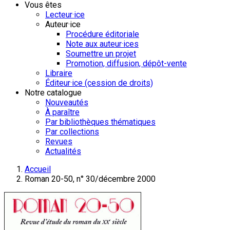
Vous êtes
Lecteur·ice
Auteur·ice
Procédure éditoriale
Note aux auteur·ices
Soumettre un projet
Promotion, diffusion, dépôt-vente
Libraire
Éditeur·ice (cession de droits)
Notre catalogue
Nouveautés
À paraître
Par bibliothèques thématiques
Par collections
Revues
Actualités
Accueil
Roman 20-50, n° 30/décembre 2000