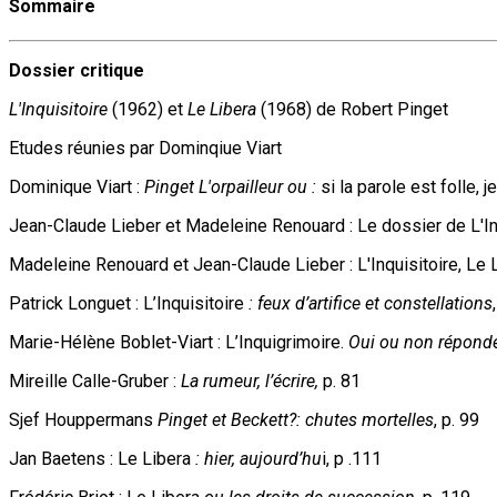
Sommaire
Dossier critique
L'Inquisitoire
(1962) et
Le Libera
(1968) de Robert Pinget
Etudes réunies par Dominqiue Viart
Dominique Viart :
Pinget L'orpailleur ou :
si la parole est folle, j
Jean-Claude Lieber et Madeleine Renouard : Le dossier de L'Inq
Madeleine Renouard et Jean-Claude Lieber : L'Inquisitoire, Le 
Patrick Longuet : L’Inquisitoire
: feux d’artifice et constellations
Marie-Hélène Boblet-Viart : L’Inquigrimoire.
Oui ou non répondez
Mireille Calle-Gruber :
La rumeur, l’écrire,
p. 81
Sjef Houppermans
Pinget et Beckett?: chutes mortelles
, p. 99
Jan Baetens : Le Libera
: hier, aujourd’hu
i, p .111