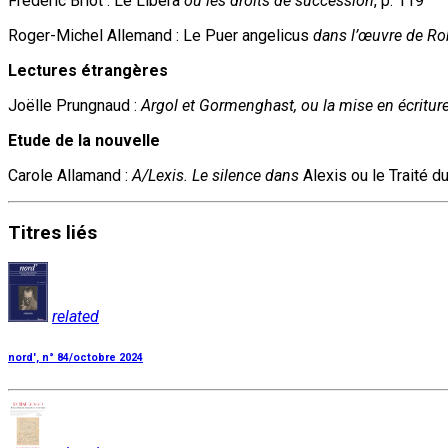
Frédéric Briot : Le Libera
ou les droits de succession
, p. 119
Roger-Michel Allemand : Le Puer angelicus
dans l’œuvre de Rob
Lectures étrangères
Joëlle Prungnaud :
Argol et Gormenghast, ou la mise en écritur
Etude de la nouvelle
Carole Allamand :
A/Lexis. Le silence dans
Alexis ou le Traité 
Titres
liés
related
nord', n° 84/octobre 2024