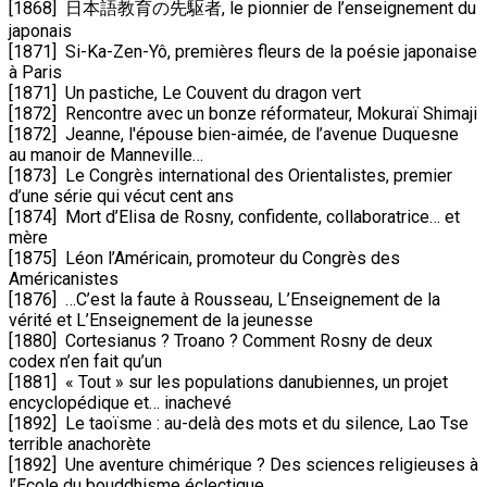
[1868] 日本語教育の先駆者, le pionnier de l’enseignement du
japonais
[1871] Si-Ka-Zen-Yô, premières fleurs de la poésie japonaise
à Paris
[1871] Un pastiche, Le Couvent du dragon vert
[1872] Rencontre avec un bonze réformateur, Mokuraï Shimaji
[1872] Jeanne, l'épouse bien-aimée, de l’avenue Duquesne
au manoir de Manneville…
[1873] Le Congrès international des Orientalistes, premier
d’une série qui vécut cent ans
[1874] Mort d’Elisa de Rosny, confidente, collaboratrice… et
mère
[1875] Léon l’Américain, promoteur du Congrès des
Américanistes
[1876] …C’est la faute à Rousseau, L’Enseignement de la
vérité et L’Enseignement de la jeunesse
[1880] Cortesianus ? Troano ? Comment Rosny de deux
codex n’en fait qu’un
[1881] « Tout » sur les populations danubiennes, un projet
encyclopédique et… inachevé
[1892] Le taoïsme : au-delà des mots et du silence, Lao Tse
terrible anachorète
[1892] Une aventure chimérique ? Des sciences religieuses à
l’Ecole du bouddhisme éclectique