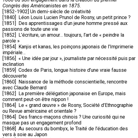
Congrès des Américanistes en 1875.
[1852-1902] Un demi-siècle de créativité
[1840] Léon Louis Lucien Prunol de Rosny, un petit prince ?
[1851] Des apprentissages d’un jeune homme pressé aux
passions de toute une vie
[1852] L’écriture, un amour… toujours, l’art de « peindre la
parole »
[1854] Kanjis et kanas, les poinçons japonais de l’Imprimerie
impériale…
[1856] « Une idée par jour », journaliste par nécessité puis par
inclination
[1859] Codex de Paris, longue histoire d’une vraie fausse
découverte
[1860] Naissance de la méthode conscientielle, rencontre
avec Claude Bernard
[1862] La première délégation japonaise en Europe, mais
comment peut-on être nippon !
[1864] Le « grand œuvre » de Rosny, Société d’Ethnographie
ou Revue américaine et orientale ?
[1864] Des francs-maçons chinois ? Une curiosité qui ne
masque pas un engagement profond
[1868] Au secours du bombyx, le Traité de l’éducation des
vers à soie au Japon