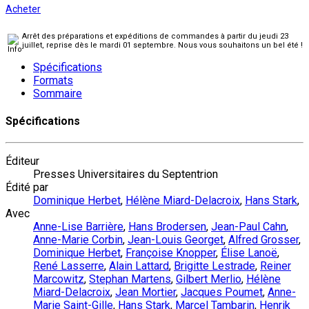
Acheter
Arrêt des préparations et expéditions de commandes à partir du jeudi 23
juillet, reprise dès le mardi 01 septembre. Nous vous souhaitons un bel été !
Spécifications
Formats
Sommaire
Spécifications
Éditeur
Presses Universitaires du Septentrion
Édité par
Dominique Herbet
,
Hélène Miard-Delacroix
,
Hans Stark
,
Avec
Anne-Lise Barrière
,
Hans Brodersen
,
Jean-Paul Cahn
,
Anne-Marie Corbin
,
Jean-Louis Georget
,
Alfred Grosser
,
Dominique Herbet
,
Françoise Knopper
,
Élise Lanoë
,
René Lasserre
,
Alain Lattard
,
Brigitte Lestrade
,
Reiner
Marcowitz
,
Stephan Martens
,
Gilbert Merlio
,
Hélène
Miard-Delacroix
,
Jean Mortier
,
Jacques Poumet
,
Anne-
Marie Saint-Gille
,
Hans Stark
,
Marcel Tambarin
,
Henrik