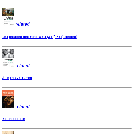
related
e
e
Les jésuites des États-Unis (XVI
-XXI
siècles)
related
À l'épreuve du feu
related
Sel et société