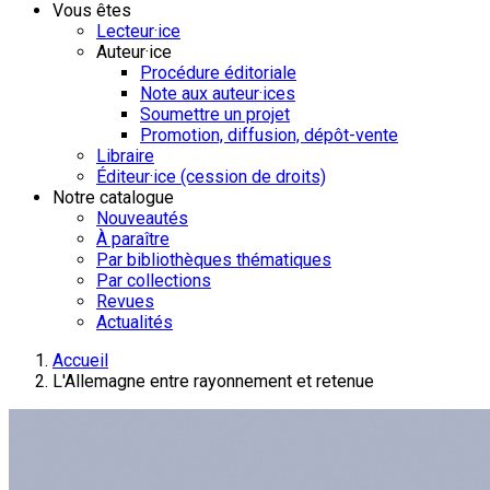
Vous êtes
Lecteur·ice
Auteur·ice
Procédure éditoriale
Note aux auteur·ices
Soumettre un projet
Promotion, diffusion, dépôt-vente
Libraire
Éditeur·ice (cession de droits)
Notre catalogue
Nouveautés
À paraître
Par bibliothèques thématiques
Par collections
Revues
Actualités
Accueil
L'Allemagne entre rayonnement et retenue