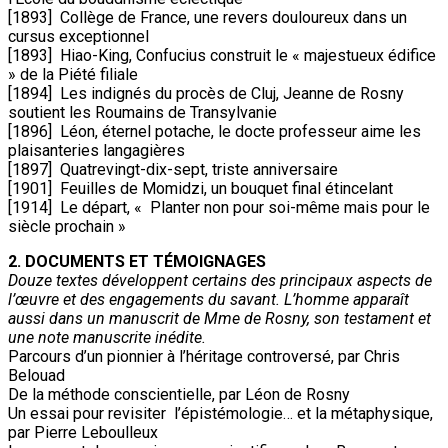
[1893] Collège de France, une revers douloureux dans un
cursus exceptionnel
[1893] Hiao-King, Confucius construit le « majestueux édifice
» de la Piété filiale
[1894] Les indignés du procès de Cluj, Jeanne de Rosny
soutient les Roumains de Transylvanie
[1896] Léon, éternel potache, le docte professeur aime les
plaisanteries langagières
[1897] Quatrevingt-dix-sept, triste anniversaire
[1901] Feuilles de Momidzi, un bouquet final étincelant
[1914] Le départ, « Planter non pour soi-même mais pour le
siècle prochain »
2. DOCUMENTS ET TÉMOIGNAGES
Douze textes développent certains des principaux aspects de
l’œuvre et des engagements du savant. L’homme apparaît
aussi dans un manuscrit de Mme de Rosny, son testament et
une note manuscrite inédite.
Parcours d’un pionnier à l’héritage controversé, par Chris
Belouad
De la méthode conscientielle, par Léon de Rosny
Un essai pour revisiter l’épistémologie… et la métaphysique,
par Pierre Leboulleux