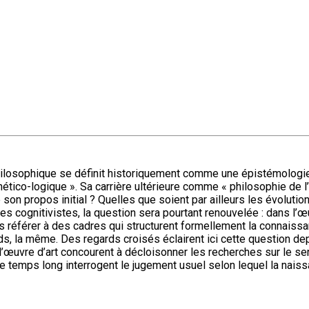
losophique se définit historiquement comme une épistémologie :
ético-logique ». Sa carrière ultérieure comme « philosophie de l’a
 son propos initial ? Quelles que soient par ailleurs les évolutio
 cognitivistes, la question sera pourtant renouvelée : dans l’œuv
s référer à des cadres qui structurent formellement la connais
ds, la même. Des regards croisés éclairent ici cette question dep
l’œuvre d’art concourent à décloisonner les recherches sur le 
le temps long interrogent le jugement usuel selon lequel la nais