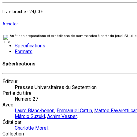
Livre broché
-
24,00 €
Acheter
Arrêt des préparations et expéditions de commandes à partir du jeudi 23 juill
Spécifications
Formats
Spécifications
Éditeur
Presses Universitaires du Septentrion
Partie du titre
Numéro 27
Avec
Laure Blanc-benon
,
Emmanuel Cattin
,
Matteo Favaretti c
Márcio Suzuki
,
Achim Vesper
,
Édité par
Charlotte Morel
,
Collection