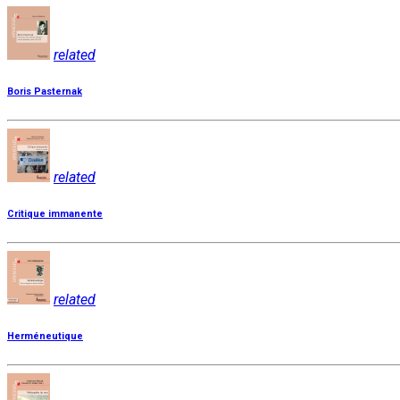
related
Boris Pasternak
related
Critique immanente
related
Herméneutique