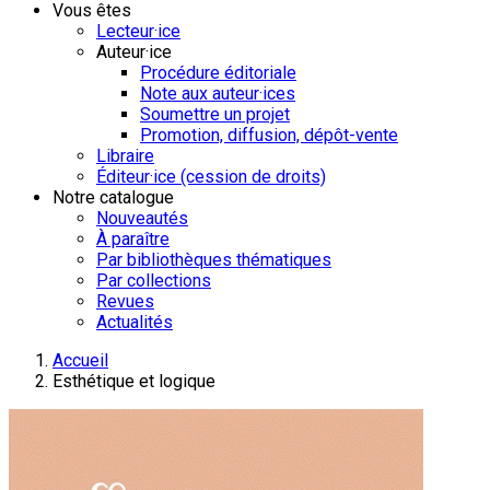
Vous êtes
Lecteur·ice
Auteur·ice
Procédure éditoriale
Note aux auteur·ices
Soumettre un projet
Promotion, diffusion, dépôt-vente
Libraire
Éditeur·ice (cession de droits)
Notre catalogue
Nouveautés
À paraître
Par bibliothèques thématiques
Par collections
Revues
Actualités
Accueil
Esthétique et logique