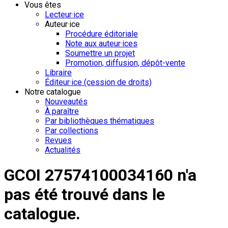
Vous êtes
Lecteur·ice
Auteur·ice
Procédure éditoriale
Note aux auteur·ices
Soumettre un projet
Promotion, diffusion, dépôt-vente
Libraire
Éditeur·ice (cession de droits)
Notre catalogue
Nouveautés
À paraître
Par bibliothèques thématiques
Par collections
Revues
Actualités
GCOI 27574100034160 n'a
pas été trouvé dans le
catalogue.