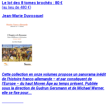
Le lot des 8 tomes brochés : 80 €
(au lieu de 480 €)
Jean-Marie Duvosquel
Cette collection en onze volumes propose un panorama inédit
de l'histoire franco-allemande – et par conséquent de
l'Europe – du haut Moyen Âge au temps présent. Publiée
sous la direction de Gudrun Gersmann et de Michael Werner,
elle se fixe pour...
Lire la suite