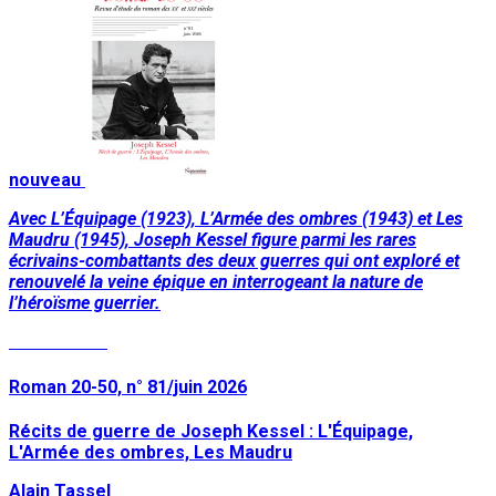
nouveau
Avec L’Équipage (1923), L’Armée des ombres (1943) et Les
Maudru (1945), Joseph Kessel figure parmi les rares
écrivains-combattants des deux guerres qui ont exploré et
renouvelé la veine épique en interrogeant la nature de
l’héroïsme guerrier.
Lire la suite
Roman 20-50, n° 81/juin 2026
Récits de guerre de Joseph Kessel : L'Équipage,
L'Armée des ombres, Les Maudru
Alain Tassel