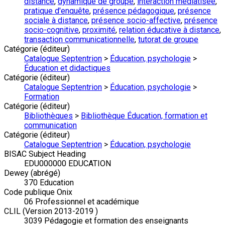
distance
,
dynamique de groupe
,
interaction médiatisée
,
pratique d'enquête
,
présence pédagogique
,
présence
sociale à distance
,
présence socio-affective
,
présence
socio-cognitive
,
proximité
,
relation éducative à distance
,
transaction communicationnelle
,
tutorat de groupe
Catégorie (éditeur)
Catalogue Septentrion
>
Éducation, psychologie
>
Éducation et didactiques
Catégorie (éditeur)
Catalogue Septentrion
>
Éducation, psychologie
>
Formation
Catégorie (éditeur)
Bibliothèques
>
Bibliothèque Éducation, formation et
communication
Catégorie (éditeur)
Catalogue Septentrion
>
Éducation, psychologie
BISAC Subject Heading
EDU000000 EDUCATION
Dewey (abrégé)
370 Education
Code publique Onix
06 Professionnel et académique
CLIL (Version 2013-2019 )
3039 Pédagogie et formation des enseignants