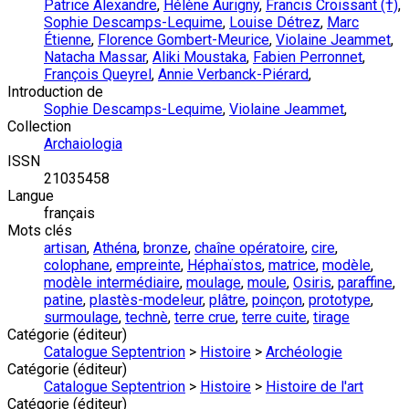
Patrice Alexandre
,
Hélène Aurigny
,
Francis Croissant (†)
,
Sophie Descamps-Lequime
,
Louise Détrez
,
Marc
Étienne
,
Florence Gombert-Meurice
,
Violaine Jeammet
,
Natacha Massar
,
Aliki Moustaka
,
Fabien Perronnet
,
François Queyrel
,
Annie Verbanck-Piérard
,
Introduction de
Sophie Descamps-Lequime
,
Violaine Jeammet
,
Collection
Archaiologia
ISSN
21035458
Langue
français
Mots clés
artisan
,
Athéna
,
bronze
,
chaîne opératoire
,
cire
,
colophane
,
empreinte
,
Héphaïstos
,
matrice
,
modèle
,
modèle intermédiaire
,
moulage
,
moule
,
Osiris
,
paraffine
,
patine
,
plastès-modeleur
,
plâtre
,
poinçon
,
prototype
,
surmoulage
,
technè
,
terre crue
,
terre cuite
,
tirage
Catégorie (éditeur)
Catalogue Septentrion
>
Histoire
>
Archéologie
Catégorie (éditeur)
Catalogue Septentrion
>
Histoire
>
Histoire de l'art
Catégorie (éditeur)