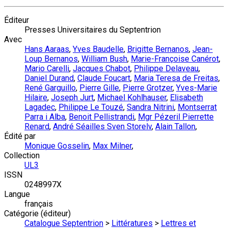
Éditeur
Presses Universitaires du Septentrion
Avec
Hans Aaraas
,
Yves Baudelle
,
Brigitte Bernanos
,
Jean-
Loup Bernanos
,
William Bush
,
Marie-Françoise Canérot
,
Mario Carelli
,
Jacques Chabot
,
Philippe Delaveau
,
Daniel Durand
,
Claude Foucart
,
Maria Teresa de Freitas
,
René Garguillo
,
Pierre Gille
,
Pierre Grotzer
,
Yves-Marie
Hilaire
,
Joseph Jurt
,
Michael Kohlhauser
,
Elisabeth
Lagadec
,
Philippe Le Touzé
,
Sandra Nitrini
,
Montserrat
Parra i Alba
,
Benoit Pellistrandi
,
Mgr Pézeril Pierrette
Renard
,
André Séailles Sven Storelv
,
Alain Tallon
,
Édité par
Monique Gosselin
,
Max Milner
,
Collection
UL3
ISSN
0248997X
Langue
français
Catégorie (éditeur)
Catalogue Septentrion
>
Littératures
>
Lettres et