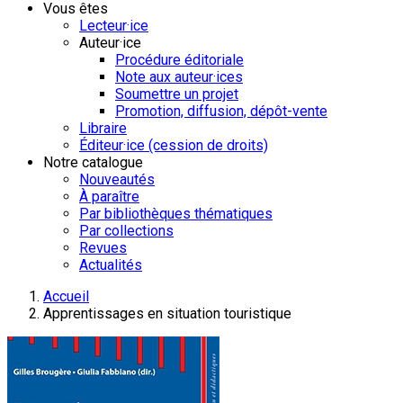
Vous êtes
Lecteur·ice
Auteur·ice
Procédure éditoriale
Note aux auteur·ices
Soumettre un projet
Promotion, diffusion, dépôt-vente
Libraire
Éditeur·ice (cession de droits)
Notre catalogue
Nouveautés
À paraître
Par bibliothèques thématiques
Par collections
Revues
Actualités
Accueil
Apprentissages en situation touristique