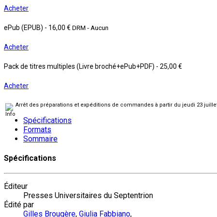
Acheter
ePub (EPUB)
-
16,00 €
DRM - Aucun
Acheter
Pack de titres multiples (Livre broché+ePub+PDF)
-
25,00 €
Acheter
Arrêt des préparations et expéditions de commandes à partir du jeudi 23 juill
Spécifications
Formats
Sommaire
Spécifications
Éditeur
Presses Universitaires du Septentrion
Édité par
Gilles Brougère
,
Giulia Fabbiano
,