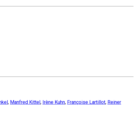
nkel
,
Manfred Kittel
,
Irène Kuhn
,
Françoise Lartillot
,
Reiner