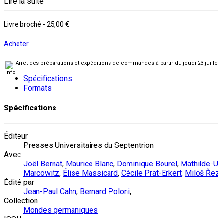
Lire la suite
Livre broché
-
25,00 €
Acheter
Arrêt des préparations et expéditions de commandes à partir du jeudi 23 juill
Spécifications
Formats
Spécifications
Éditeur
Presses Universitaires du Septentrion
Avec
Joël Bernat
,
Maurice Blanc
,
Dominique Bourel
,
Mathilde-U
Marcowitz
,
Élise Massicard
,
Cécile Prat-Erkert
,
Miloš Ře
Édité par
Jean-Paul Cahn
,
Bernard Poloni
,
Collection
Mondes germaniques