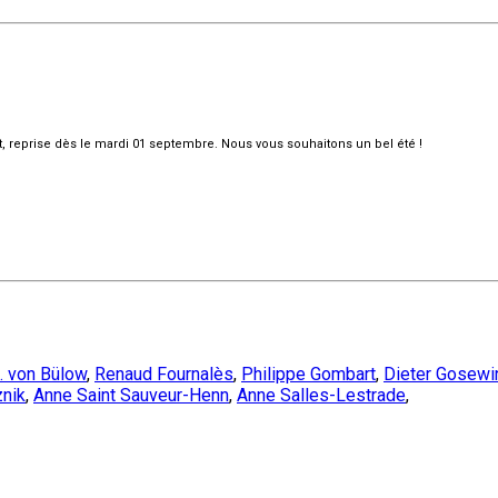
et, reprise dès le mardi 01 septembre. Nous vous souhaitons un bel été !
. von Bülow
,
Renaud Fournalès
,
Philippe Gombart
,
Dieter Gosewi
znik
,
Anne Saint Sauveur-Henn
,
Anne Salles-Lestrade
,