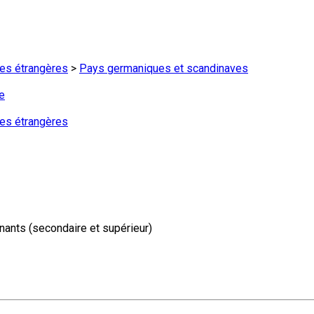
ures étrangères
>
Pays germaniques et scandinaves
e
ures étrangères
gnants (secondaire et supérieur)