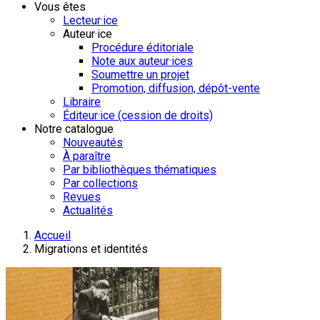
Vous êtes
Lecteur·ice
Auteur·ice
Procédure éditoriale
Note aux auteur·ices
Soumettre un projet
Promotion, diffusion, dépôt-vente
Libraire
Éditeur·ice (cession de droits)
Notre catalogue
Nouveautés
À paraître
Par bibliothèques thématiques
Par collections
Revues
Actualités
Accueil
Migrations et identités