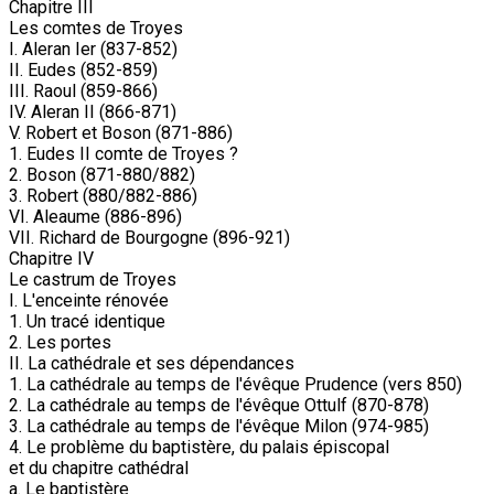
Chapitre III
Les comtes de Troyes
I. Aleran Ier (837-852)
II. Eudes (852-859)
III. Raoul (859-866)
IV. Aleran II (866-871)
V. Robert et Boson (871-886)
1. Eudes II comte de Troyes ?
2. Boson (871-880/882)
3. Robert (880/882-886)
VI. Aleaume (886-896)
VII. Richard de Bourgogne (896-921)
Chapitre IV
Le castrum de Troyes
I. L'enceinte rénovée
1. Un tracé identique
2. Les portes
II. La cathédrale et ses dépendances
1. La cathédrale au temps de l'évêque Prudence (vers 850)
2. La cathédrale au temps de l'évêque Ottulf (870-878)
3. La cathédrale au temps de l'évêque Milon (974-985)
4. Le problème du baptistère, du palais épiscopal
et du chapitre cathédral
a. Le baptistère