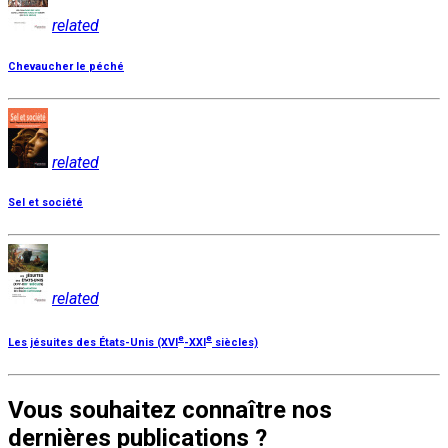
related
Chevaucher le péché
related
Sel et société
related
e
e
Les jésuites des États-Unis (XVI
-XXI
siècles)
Vous souhaitez connaître nos
dernières publications ?