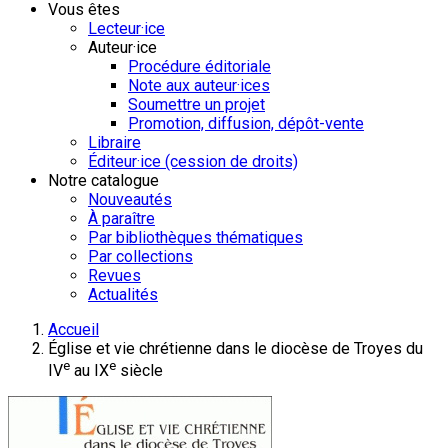
Vous êtes
Lecteur·ice
Auteur·ice
Procédure éditoriale
Note aux auteur·ices
Soumettre un projet
Promotion, diffusion, dépôt-vente
Libraire
Éditeur·ice (cession de droits)
Notre catalogue
Nouveautés
À paraître
Par bibliothèques thématiques
Par collections
Revues
Actualités
Accueil
Église et vie chrétienne dans le diocèse de Troyes du
e
e
IV
au IX
siècle