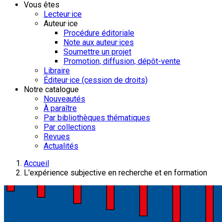
Vous êtes
Lecteur·ice
Auteur·ice
Procédure éditoriale
Note aux auteur·ices
Soumettre un projet
Promotion, diffusion, dépôt-vente
Libraire
Éditeur·ice (cession de droits)
Notre catalogue
Nouveautés
À paraître
Par bibliothèques thématiques
Par collections
Revues
Actualités
Accueil
L'expérience subjective en recherche et en formation