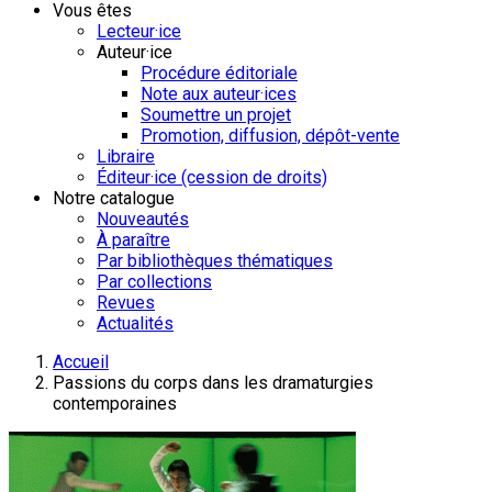
Vous êtes
Lecteur·ice
Auteur·ice
Procédure éditoriale
Note aux auteur·ices
Soumettre un projet
Promotion, diffusion, dépôt-vente
Libraire
Éditeur·ice (cession de droits)
Notre catalogue
Nouveautés
À paraître
Par bibliothèques thématiques
Par collections
Revues
Actualités
Accueil
Passions du corps dans les dramaturgies
contemporaines