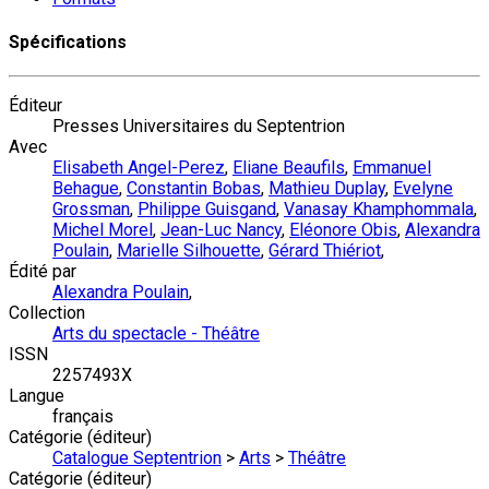
Spécifications
Éditeur
Presses Universitaires du Septentrion
Avec
Elisabeth Angel-Perez
,
Eliane Beaufils
,
Emmanuel
Behague
,
Constantin Bobas
,
Mathieu Duplay
,
Evelyne
Grossman
,
Philippe Guisgand
,
Vanasay Khamphommala
,
Michel Morel
,
Jean-Luc Nancy
,
Eléonore Obis
,
Alexandra
Poulain
,
Marielle Silhouette
,
Gérard Thiériot
,
Édité par
Alexandra Poulain
,
Collection
Arts du spectacle - Théâtre
ISSN
2257493X
Langue
français
Catégorie (éditeur)
Catalogue Septentrion
>
Arts
>
Théâtre
Catégorie (éditeur)