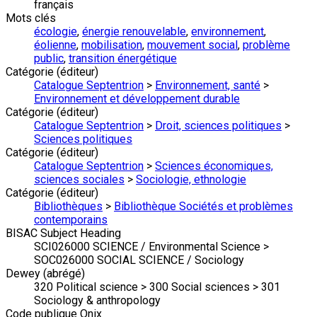
français
Mots clés
écologie
,
énergie renouvelable
,
environnement
,
éolienne
,
mobilisation
,
mouvement social
,
problème
public
,
transition énergétique
Catégorie (éditeur)
Catalogue Septentrion
>
Environnement, santé
>
Environnement et développement durable
Catégorie (éditeur)
Catalogue Septentrion
>
Droit, sciences politiques
>
Sciences politiques
Catégorie (éditeur)
Catalogue Septentrion
>
Sciences économiques,
sciences sociales
>
Sociologie, ethnologie
Catégorie (éditeur)
Bibliothèques
>
Bibliothèque Sociétés et problèmes
contemporains
BISAC Subject Heading
SCI026000 SCIENCE / Environmental Science >
SOC026000 SOCIAL SCIENCE / Sociology
Dewey (abrégé)
320 Political science > 300 Social sciences > 301
Sociology & anthropology
Code publique Onix