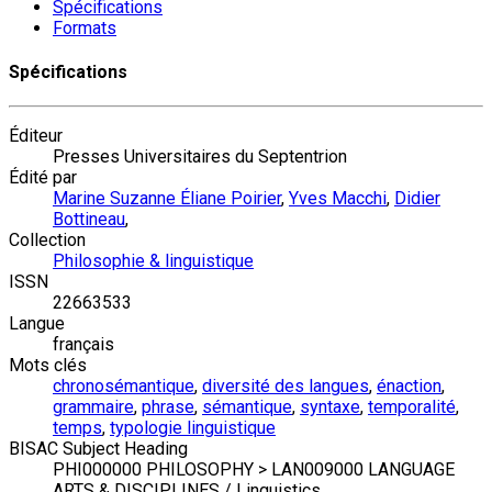
Spécifications
Formats
Spécifications
Éditeur
Presses Universitaires du Septentrion
Édité par
Marine Suzanne Éliane Poirier
,
Yves Macchi
,
Didier
Bottineau
,
Collection
Philosophie & linguistique
ISSN
22663533
Langue
français
Mots clés
chronosémantique
,
diversité des langues
,
énaction
,
grammaire
,
phrase
,
sémantique
,
syntaxe
,
temporalité
,
temps
,
typologie linguistique
BISAC Subject Heading
PHI000000 PHILOSOPHY > LAN009000 LANGUAGE
ARTS & DISCIPLINES / Linguistics