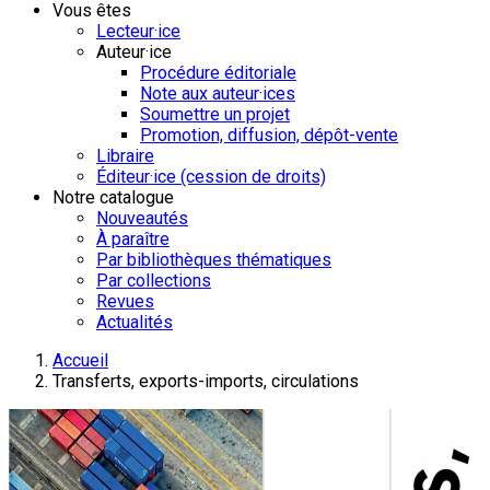
Vous êtes
Lecteur·ice
Auteur·ice
Procédure éditoriale
Note aux auteur·ices
Soumettre un projet
Promotion, diffusion, dépôt-vente
Libraire
Éditeur·ice (cession de droits)
Notre catalogue
Nouveautés
À paraître
Par bibliothèques thématiques
Par collections
Revues
Actualités
Accueil
Transferts, exports-imports, circulations