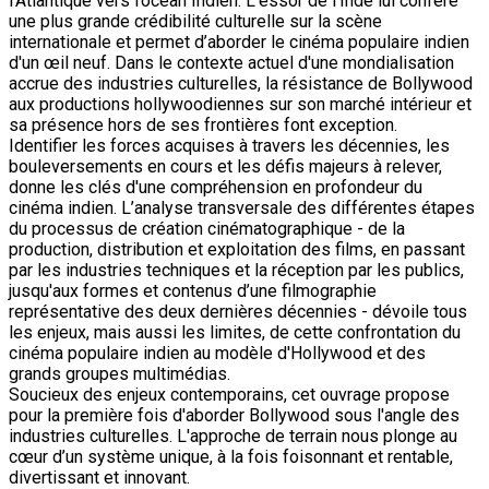
l’Atlantique vers l’océan Indien. L'essor de l'Inde lui confère
une plus grande crédibilité culturelle sur la scène
internationale et permet d’aborder le cinéma populaire indien
d'un œil neuf. Dans le contexte actuel d'une mondialisation
accrue des industries culturelles, la résistance de Bollywood
aux productions hollywoodiennes sur son marché intérieur et
sa présence hors de ses frontières font exception.
Identifier les forces acquises à travers les décennies, les
bouleversements en cours et les défis majeurs à relever,
donne les clés d'une compréhension en profondeur du
cinéma indien. L’analyse transversale des différentes étapes
du processus de création cinématographique - de la
production, distribution et exploitation des films, en passant
par les industries techniques et la réception par les publics,
jusqu'aux formes et contenus d’une filmographie
représentative des deux dernières décennies - dévoile tous
les enjeux, mais aussi les limites, de cette confrontation du
cinéma populaire indien au modèle d'Hollywood et des
grands groupes multimédias.
Soucieux des enjeux contemporains, cet ouvrage propose
pour la première fois d'aborder Bollywood sous l'angle des
industries culturelles. L'approche de terrain nous plonge au
cœur d’un système unique, à la fois foisonnant et rentable,
divertissant et innovant.