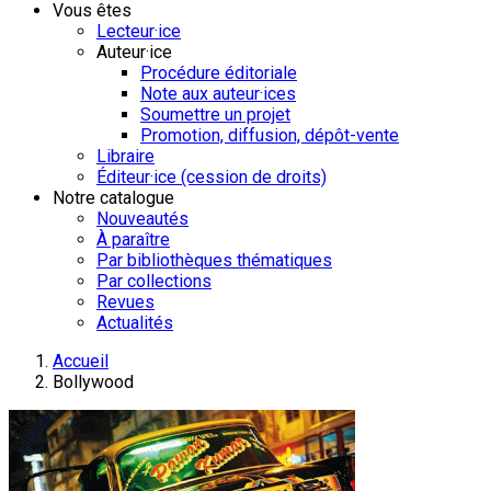
Vous êtes
Lecteur·ice
Auteur·ice
Procédure éditoriale
Note aux auteur·ices
Soumettre un projet
Promotion, diffusion, dépôt-vente
Libraire
Éditeur·ice (cession de droits)
Notre catalogue
Nouveautés
À paraître
Par bibliothèques thématiques
Par collections
Revues
Actualités
Accueil
Bollywood