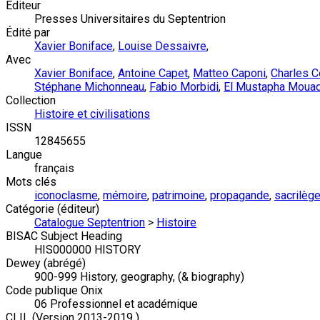
Éditeur
Presses Universitaires du Septentrion
Édité par
Xavier Boniface
,
Louise Dessaivre
,
Avec
Xavier Boniface
,
Antoine Capet
,
Matteo Caponi
,
Charles C
Stéphane Michonneau
,
Fabio Morbidi
,
El Mustapha Moua
Collection
Histoire et civilisations
ISSN
12845655
Langue
français
Mots clés
iconoclasme
,
mémoire
,
patrimoine
,
propagande
,
sacrilèg
Catégorie (éditeur)
Catalogue Septentrion
>
Histoire
BISAC Subject Heading
HIS000000 HISTORY
Dewey (abrégé)
900-999 History, geography, (& biography)
Code publique Onix
06 Professionnel et académique
CLIL (Version 2013-2019 )