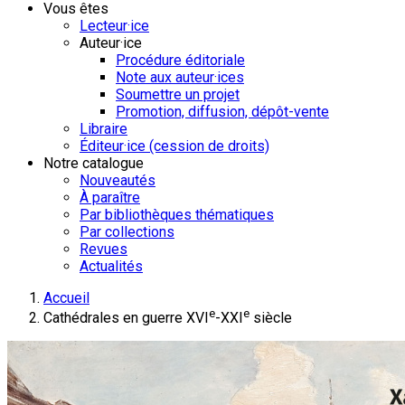
Vous êtes
Lecteur·ice
Auteur·ice
Procédure éditoriale
Note aux auteur·ices
Soumettre un projet
Promotion, diffusion, dépôt-vente
Libraire
Éditeur·ice (cession de droits)
Notre catalogue
Nouveautés
À paraître
Par bibliothèques thématiques
Par collections
Revues
Actualités
Accueil
e
e
Cathédrales en guerre XVI
-XXI
siècle