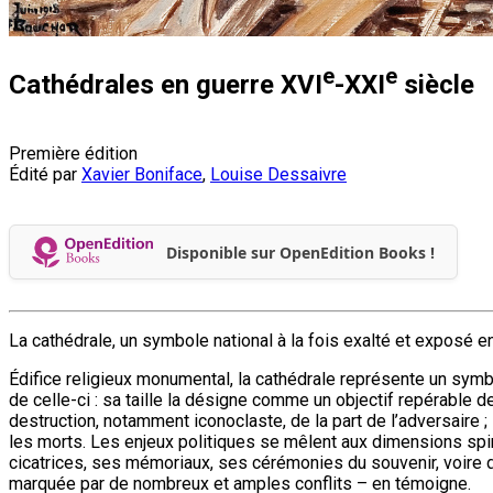
e
e
Cathédrales en guerre XVI
-XXI
siècle
Première édition
Édité par
Xavier Boniface
,
Louise Dessaivre
Disponible sur OpenEdition Books !
La cathédrale, un symbole national à la fois exalté et exposé 
Édifice religieux monumental, la cathédrale représente un symbole
de celle-ci : sa taille la désigne comme un objectif repérable de
destruction, notamment iconoclaste, de la part de l’adversaire ;
les morts. Les enjeux politiques se mêlent aux dimensions spir
cicatrices, ses mémoriaux, ses cérémonies du souvenir, voire d
marquée par de nombreux et amples conflits – en témoigne.