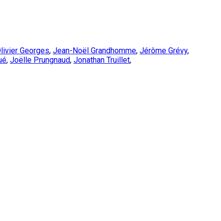
livier Georges
,
Jean-Noël Grandhomme
,
Jérôme Grévy
,
ué
,
Joëlle Prungnaud
,
Jonathan Truillet
,