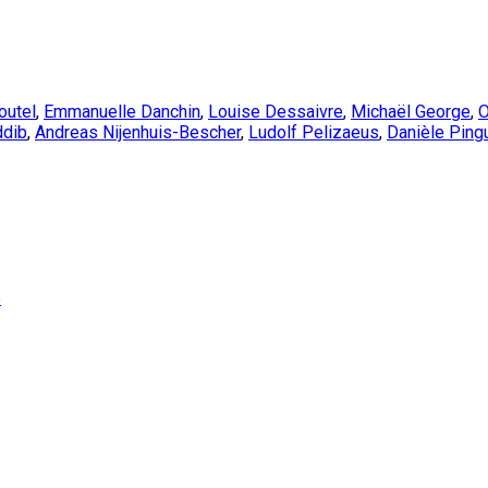
outel
,
Emmanuelle Danchin
,
Louise Dessaivre
,
Michaël George
,
O
ddib
,
Andreas Nijenhuis-Bescher
,
Ludolf Pelizaeus
,
Danièle Ping
e