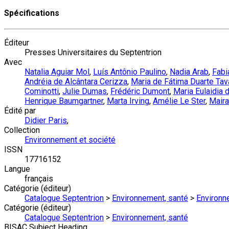
Spécifications
Éditeur
Presses Universitaires du Septentrion
Avec
Natalia Aguiar Mol
,
Luís Antônio Paulino
,
Nadia Arab
,
Fabi
Andréia de Alcântara Cerizza
,
Maria de Fátima Duarte Tav
Cominotti
,
Julie Dumas
,
Frédéric Dumont
,
Maria Eulaidia 
Henrique Baumgartner
,
Marta Irving
,
Amélie Le Ster
,
Mair
Édité par
Didier Paris
,
Collection
Environnement et société
ISSN
17716152
Langue
français
Catégorie (éditeur)
Catalogue Septentrion
>
Environnement, santé
>
Environn
Catégorie (éditeur)
Catalogue Septentrion
>
Environnement, santé
BISAC Subject Heading