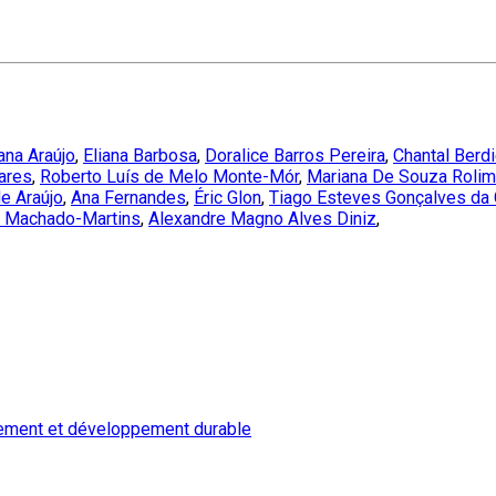
ana Araújo
,
Eliana Barbosa
,
Doralice Barros Pereira
,
Chantal Berdi
ares
,
Roberto Luís de Melo Monte-Mór
,
Mariana De Souza Rolim
de Araújo
,
Ana Fernandes
,
Éric Glon
,
Tiago Esteves Gonçalves da
a Machado-Martins
,
Alexandre Magno Alves Diniz
,
ement et développement durable