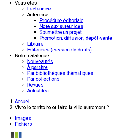
Vous êtes
Lecteur·ice
Auteur·ice
Procédure éditoriale
Note aux auteur·ices
Soumettre un projet
Promotion, diffusion, dépôt-vente
Libraire
Éditeur·ice (cession de droits)
Notre catalogue
Nouveautés
À paraître
Par bibliothèques thématiques
Par collections
Revues
Actualités
Accueil
Vivre le territoire et faire la ville autrement ?
Images
Fichiers