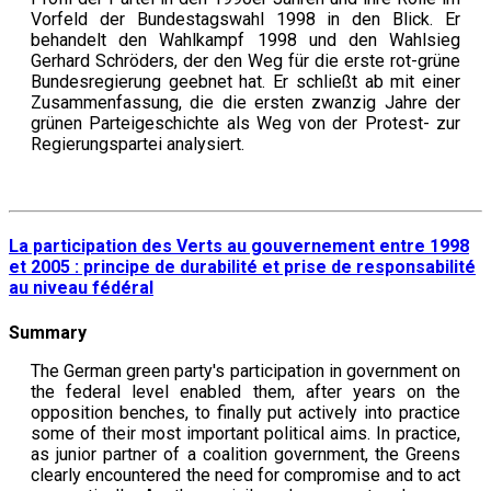
Vorfeld der Bundestagswahl 1998 in den Blick. Er
behandelt den Wahlkampf 1998 und den Wahlsieg
Gerhard Schröders, der den Weg für die erste rot-grüne
Bundesregierung geebnet hat. Er schließt ab mit einer
Zusammenfassung, die die ersten zwanzig Jahre der
grünen Parteigeschichte als Weg von der Protest- zur
Regierungspartei analysiert.
La participation des Verts au gouvernement entre 1998
et 2005 : principe de durabilité et prise de responsabilité
au niveau fédéral
Summary
The German green party's participation in government on
the federal level enabled them, after years on the
opposition benches, to finally put actively into practice
some of their most important political aims. In practice,
as junior partner of a coalition government, the Greens
clearly encountered the need for compromise and to act