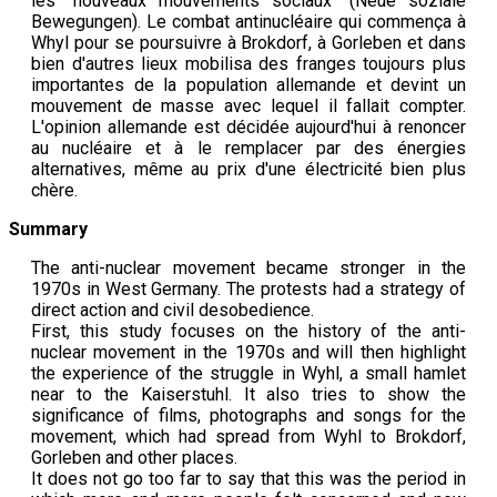
les "nouveaux mouvements sociaux" (Neue soziale
Bewegungen). Le combat antinucléaire qui commença à
Whyl pour se poursuivre à Brokdorf, à Gorleben et dans
bien d'autres lieux mobilisa des franges toujours plus
importantes de la population allemande et devint un
mouvement de masse avec lequel il fallait compter.
L'opinion allemande est décidée aujourd'hui à renoncer
au nucléaire et à le remplacer par des énergies
alternatives, même au prix d'une électricité bien plus
chère.
Summary
The anti-nuclear movement became stronger in the
1970s in West Germany. The protests had a strategy of
direct action and civil desobedience.
First, this study focuses on the history of the anti-
nuclear movement in the 1970s and will then highlight
the experience of the struggle in Wyhl, a small hamlet
near to the Kaiserstuhl. It also tries to show the
significance of films, photographs and songs for the
movement, which had spread from Wyhl to Brokdorf,
Gorleben and other places.
It does not go too far to say that this was the period in