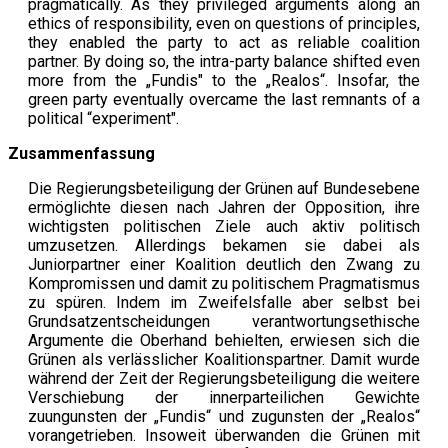
pragmatically. As they privileged arguments along an
ethics of responsibility, even on questions of principles,
they enabled the party to act as reliable coalition
partner. By doing so, the intra-party balance shifted even
more from the „Fundis" to the „Realos“. Insofar, the
green party eventually overcame the last remnants of a
political “experiment".
Zusammenfassung
Die Regierungsbeteiligung der Grünen auf Bundesebene
ermöglichte diesen nach Jahren der Opposition, ihre
wichtigsten politischen Ziele auch aktiv politisch
umzusetzen. Allerdings bekamen sie dabei als
Juniorpartner einer Koalition deutlich den Zwang zu
Kompromissen und damit zu politischem Pragmatismus
zu spüren. Indem im Zweifelsfalle aber selbst bei
Grundsatzentscheidungen verantwortungsethische
Argumente die Oberhand behielten, erwiesen sich die
Grünen als verlässlicher Koalitionspartner. Damit wurde
während der Zeit der Regierungsbeteiligung die weitere
Verschiebung der innerparteilichen Gewichte
zuungunsten der „Fundis“ und zugunsten der „Realos“
vorangetrieben. Insoweit überwanden die Grünen mit