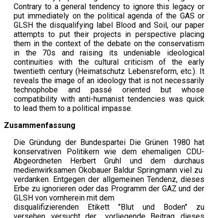
Contrary to a general tendency to ignore this legacy or
put immediately on the political agenda of the GAS or
GLSH the disqualifying label Blood and Soil, our paper
attempts to put their projects in perspective placing
them in the context of the debate on the conservatism
in the 70s and raising its undeniable ideological
continuities with the cultural criticism of the early
twentieth century (Heimatschutz Lebensreform, etc.). It
reveals the image of an ideology that is not necessarily
technophobe and passé oriented but whose
compatibility with anti-humanist tendencies was quick
to lead them to a political impasse.
Zusammenfassung
Die Gründung der Bundespartei Die Grünen 1980 hat
konservativen Politikern wie dem ehemaligen CDU-
Abgeordneten Herbert Gruhl und dem durchaus
medienwirksamen Ökobauer Baldur Springmann viel zu
verdanken. Entgegen der allgemeinen Tendenz, dieses
Erbe zu ignorieren oder das Programm der GAZ und der
GLSH von vornherein mit dem
disqualifizierenden Etikett "Blut und Boden" zu
versehen, versucht der vorliegende Beitrag, dieses