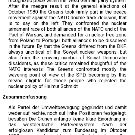
recognized place within the West German party system.
After the meagre result at the general elections of
October 1980 the Greens took firmly part in the peace
movement against the NATO double track decision, that
is to say on the left. They confronted the nuclear
armament race of both alliances of the NATO and of the
Pact of Warsaw, and demanded for a nuclear free zone
from Poland to Portugal, both alliances to be dissolved
in the future. By that the Greens differed from the DKP,
always uncritical of the Sowjet nuclear weapons, but
also from the growing number of Social Democratic
dissidents, as these critics remained thoughtful of the
NATO interests. The Greens confronted mostly the
wavering point of view of the SPD, becoming by this
means eligible for those people who rejected the
nuclear policy of Helmut Schmidt.
Zusammenfassung
Als Partei der Umweltbewegung gegründet und damit
weder auf rechte, noch auf linke Positionen festgelegt,
besaßen Die Grünen anfangs keine klare Einordnung in
das westdeutsche Parteiensystem. Nach der
erfolglosen Kandidatur zum Bundestag im Oktober