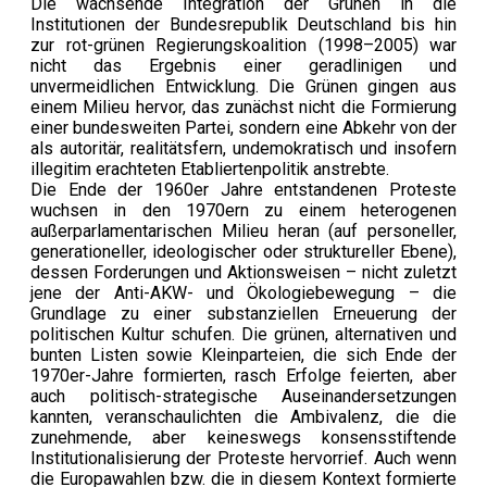
Die wachsende Integration der Grünen in die
Institutionen der Bundesrepublik Deutschland bis hin
zur rot-grünen Regierungskoalition (1998–2005) war
nicht das Ergebnis einer geradlinigen und
unvermeidlichen Entwicklung. Die Grünen gingen aus
einem Milieu hervor, das zunächst nicht die Formierung
einer bundesweiten Partei, sondern eine Abkehr von der
als autoritär, realitätsfern, undemokratisch und insofern
illegitim erachteten Etabliertenpolitik anstrebte.
Die Ende der 1960er Jahre entstandenen Proteste
wuchsen in den 1970ern zu einem heterogenen
außerparlamentarischen Milieu heran (auf personeller,
generationeller, ideologischer oder struktureller Ebene),
dessen Forderungen und Aktionsweisen – nicht zuletzt
jene der Anti-AKW- und Ökologiebewegung – die
Grundlage zu einer substanziellen Erneuerung der
politischen Kultur schufen. Die grünen, alternativen und
bunten Listen sowie Kleinparteien, die sich Ende der
1970er-Jahre formierten, rasch Erfolge feierten, aber
auch politisch-strategische Auseinandersetzungen
kannten, veranschaulichten die Ambivalenz, die die
zunehmende, aber keineswegs konsensstiftende
Institutionalisierung der Proteste hervorrief. Auch wenn
die Europawahlen bzw. die in diesem Kontext formierte