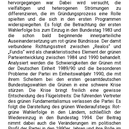
hervorgegangen war. Dabei wird versucht, die
vielfältigen und heterogenen Strömungen zu
differenzieren, die im Gründungsprozess eine Rolle
spielten und die sich in den ersten Programmen
widerspiegelten. Es folgt die Betrachtung der ersten
Wahlerfolge bis zum Einzug in den Bundestag 1983 und
die schon bald beginnende innerparteiliche
Auseinandersetzung um rot-grüne Bündnisse. Der damit
verbundene Richtungsstreit zwischen „Realos“ und
„Fundis“ wird als charakteristisches Element der grünen
Parteientwicklung zwischen 1984 und 1990 behandelt.
Analysiert werden die Schwierigkeiten der Grünen mit
der Deutschen Einheit 1989/90 und die besonderen
Probleme der Partei im Einheitswahljahr 1990, die mit
ihrem Scheitern bei den ersten gesamtdeutschen
Bundestagswahlen die Grünen in eine schwere Krise
stürzen. Die Krise bringt freilich eine gewisse
Entscheidung des Flügelstreits: Die führenden Vertreter
des grünen Fundamentalismus verlassen die Partei. Es
folgt die Darstellung des grünen Wiederaufstiegs: Rot-
grüne Wahlerfolge in den Ländern, schließlich der
Wiedereinzug in den Bundestag 1994. Der Beitrag
nimmt dabei auch die Veränderungen im politischen
Profil der Partei in den 1990er Jahren und ihre Rolle im