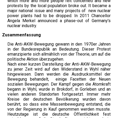
which more and more people felt concerned and new
protests by the local population broke out. It became a
major national issue and many projects of new nuclear
power plants had to be dropped. In 2011 Chancellor
Angela Merkel announced a phase-out of Germany's
nuclear industry.
Zusammenfassung
Die Anti-AKW-Bewegung gewann in den 1970er Jahren
in der Bundesrepublik an Bedeutung. Dieser Protest
emanzipierte sich allmählich von der Theorie, um auf die
politische Aktion überzugehen.
Nach einer kurzen Darstellung der Anti-AKW-Bewegung
zu jener Zeit wird auf den Widerstand in Wyhl näher
hingewiesen. Dann werden die Ausdrucksmittel der
Bewegung behandelt, einige Facetten der Neuen
sozialen Bewegungen. Der Kampf gegen die Atomkraft
begann in Wyhl, wurde in Brokdorf, in Gorleben und an
vielen anderen Standorten fortgesetzt. Immer mehr
Kreise der deutschen Bevölkerung wurden davon
berührt, so dass eine Massenbewegung entstand, die
von der Regierung in Kauf genommen werden musste.
Heutzutage ist die deutsche Öffentlichkeit fest