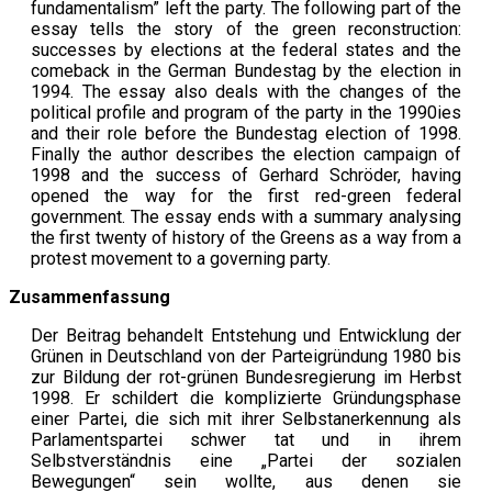
fundamentalism” left the party. The following part of the
essay tells the story of the green reconstruction:
successes by elections at the federal states and the
comeback in the German Bundestag by the election in
1994. The essay also deals with the changes of the
political profile and program of the party in the 1990ies
and their role before the Bundestag election of 1998.
Finally the author describes the election campaign of
1998 and the success of Gerhard Schröder, having
opened the way for the first red-green federal
government. The essay ends with a summary analysing
the first twenty of history of the Greens as a way from a
protest movement to a governing party.
Zusammenfassung
Der Beitrag behandelt Entstehung und Entwicklung der
Grünen in Deutschland von der Parteigründung 1980 bis
zur Bildung der rot-grünen Bundesregierung im Herbst
1998. Er schildert die komplizierte Gründungsphase
einer Partei, die sich mit ihrer Selbstanerkennung als
Parlamentspartei schwer tat und in ihrem
Selbstverständnis eine „Partei der sozialen
Bewegungen“ sein wollte, aus denen sie