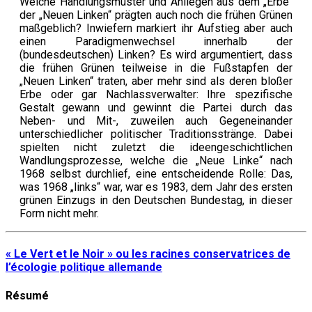
Welche Handlungsmuster und Anliegen aus dem „Erbe“
der „Neuen Linken“ prägten auch noch die frühen Grünen
maßgeblich? Inwiefern markiert ihr Aufstieg aber auch
einen Paradigmenwechsel innerhalb der
(bundesdeutschen) Linken? Es wird argumentiert, dass
die frühen Grünen teilweise in die Fußstapfen der
„Neuen Linken“ traten, aber mehr sind als deren bloßer
Erbe oder gar Nachlassverwalter: Ihre spezifische
Gestalt gewann und gewinnt die Partei durch das
Neben- und Mit-, zuweilen auch Gegeneinander
unterschiedlicher politischer Traditionsstränge. Dabei
spielten nicht zuletzt die ideengeschichtlichen
Wandlungsprozesse, welche die „Neue Linke“ nach
1968 selbst durchlief, eine entscheidende Rolle: Das,
was 1968 „links“ war, war es 1983, dem Jahr des ersten
grünen Einzugs in den Deutschen Bundestag, in dieser
Form nicht mehr.
« Le Vert et le Noir » ou les racines conservatrices de
l’écologie politique allemande
Résumé