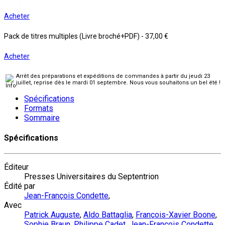
Acheter
Pack de titres multiples (Livre broché+PDF)
-
37,00 €
Acheter
Arrêt des préparations et expéditions de commandes à partir du jeudi 23
juillet, reprise dès le mardi 01 septembre. Nous vous souhaitons un bel été !
Spécifications
Formats
Sommaire
Spécifications
Éditeur
Presses Universitaires du Septentrion
Édité par
Jean-François Condette
,
Avec
Patrick Auguste
,
Aldo Battaglia
,
François-Xavier Boone
,
Sophie Braun
,
Philippe Cadet
,
Jean-François Condette
,