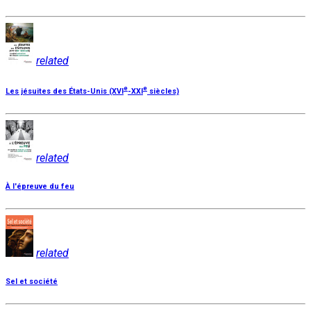
related
e
e
Les jésuites des États-Unis (XVI
-XXI
siècles)
related
À l'épreuve du feu
related
Sel et société