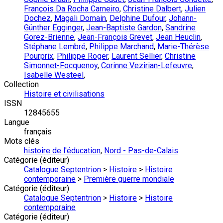
François Da Rocha Carneiro
,
Christine Dalbert
,
Julien
Dochez
,
Magali Domain
,
Delphine Dufour
,
Johann-
Günther Egginger
,
Jean-Baptiste Gardon
,
Sandrine
Gorez-Brienne
,
Jean-François Grevet
,
Jean Heuclin
,
Stéphane Lembré
,
Philippe Marchand
,
Marie-Thérèse
Pourprix
,
Philippe Roger
,
Laurent Sellier
,
Christine
Simonnet-Focquenoy
,
Corinne Vezirian-Lefeuvre
,
Isabelle Westeel
,
Collection
Histoire et civilisations
ISSN
12845655
Langue
français
Mots clés
histoire de l'éducation
,
Nord - Pas-de-Calais
Catégorie (éditeur)
Catalogue Septentrion
>
Histoire
>
Histoire
contemporaine
>
Première guerre mondiale
Catégorie (éditeur)
Catalogue Septentrion
>
Histoire
>
Histoire
contemporaine
Catégorie (éditeur)