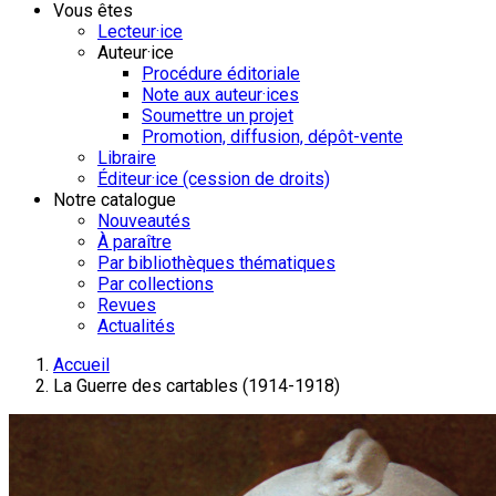
Vous êtes
Lecteur·ice
Auteur·ice
Procédure éditoriale
Note aux auteur·ices
Soumettre un projet
Promotion, diffusion, dépôt-vente
Libraire
Éditeur·ice (cession de droits)
Notre catalogue
Nouveautés
À paraître
Par bibliothèques thématiques
Par collections
Revues
Actualités
Accueil
La Guerre des cartables (1914-1918)