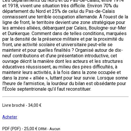
Les départements du Nord et du Pas-de-Calais, entre 1914
et 1918, vivent une situation très difficile. Environ 70% du
département du Nord et 25% de celui du Pas-de-Calais
connaissent une terrible occupation allemande. À l'ouest de la
ligne de front, le territoire devient une zone stratégique pour
les armées alliées, débarquant par Calais, Boulogne-sur-Mer
et Dunkerque. Comment dans de telles conditions, marquées
par la densité de la présence militaire et par la proximité du
front, une activité scolaire et universitaire peut-elle se
maintenir et pour quelles finalités ? Organisé autour de dix-
neuf contributions et d’une présentation introductive, cet
ouvrage décrit la manière dont les acteurs et les structures
éducatives réussissent, au milieu des pires difficultés, à
maintenir leurs activités, à la fois dans la zone occupée et
dans la zone « alliée », luttant pour leur survie. Lorsque sonne
l’heure de l’armistice, la lourdeur du bilan est obsédante pour
l’École septentrionale qu’il faut reconstituer.
Livre broché
-
34,00 €
Acheter
PDF (PDF)
-
25,00 €
DRM - Aucun