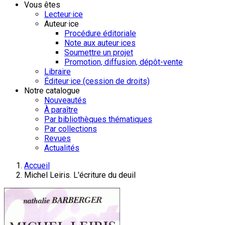
Vous êtes
Lecteur·ice
Auteur·ice
Procédure éditoriale
Note aux auteur·ices
Soumettre un projet
Promotion, diffusion, dépôt-vente
Libraire
Éditeur·ice (cession de droits)
Notre catalogue
Nouveautés
À paraître
Par bibliothèques thématiques
Par collections
Revues
Actualités
Accueil
Michel Leiris. L'écriture du deuil