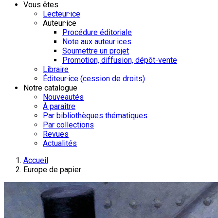
Vous êtes
Lecteur·ice
Auteur·ice
Procédure éditoriale
Note aux auteur·ices
Soumettre un projet
Promotion, diffusion, dépôt-vente
Libraire
Éditeur·ice (cession de droits)
Notre catalogue
Nouveautés
À paraître
Par bibliothèques thématiques
Par collections
Revues
Actualités
Accueil
Europe de papier