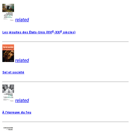
related
e
e
Les jésuites des États-Unis (XVI
-XXI
siècles)
related
Sel et société
related
À l'épreuve du feu