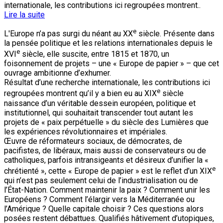
internationale, les contributions ici regroupées montrent..
Lire la suite
e
L'Europe n’a pas surgi du néant au XX
siècle. Présente dans
la pensée politique et les relations internationales depuis le
e
XVI
siècle, elle suscite, entre 1815 et 1870, un
foisonnement de projets – une « Europe de papier » – que cet
ouvrage ambitionne d’exhumer.
Résultat d’une recherche internationale, les contributions ici
e
regroupées montrent qu’il y a bien eu au XIX
siècle
naissance d’un véritable dessein européen, politique et
institutionnel, qui souhaitait transcender tout autant les
projets de « paix perpétuelle » du siècle des Lumières que
les expériences révolutionnaires et impériales.
Œuvre de réformateurs sociaux, de démocrates, de
pacifistes, de libéraux, mais aussi de conservateurs ou de
catholiques, parfois intransigeants et désireux d’unifier la «
e
chrétienté », cette « Europe de papier » est le reflet d’un XIX
qui n’est pas seulement celui de l’industrialisation ou de
l’État-Nation. Comment maintenir la paix ? Comment unir les
Européens ? Comment l’élargir vers la Méditerranée ou
l’Amérique ? Quelle capitale choisir ? Ces questions alors
posées restent débattues. Qualifiés hâtivement d’utopiques,