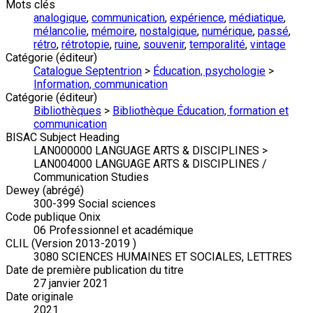
Mots clés
analogique
,
communication
,
expérience
,
médiatique
,
mélancolie
,
mémoire
,
nostalgique
,
numérique
,
passé
,
rétro
,
rétrotopie
,
ruine
,
souvenir
,
temporalité
,
vintage
Catégorie (éditeur)
Catalogue Septentrion
>
Éducation, psychologie
>
Information, communication
Catégorie (éditeur)
Bibliothèques
>
Bibliothèque Éducation, formation et
communication
BISAC Subject Heading
LAN000000 LANGUAGE ARTS & DISCIPLINES >
LAN004000 LANGUAGE ARTS & DISCIPLINES /
Communication Studies
Dewey (abrégé)
300-399 Social sciences
Code publique Onix
06 Professionnel et académique
CLIL (Version 2013-2019 )
3080 SCIENCES HUMAINES ET SOCIALES, LETTRES
Date de première publication du titre
27 janvier 2021
Date originale
2021