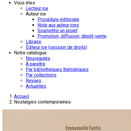
Vous êtes
Lecteur·ice
Auteur·ice
Procédure éditoriale
Note aux auteur·ices
Soumettre un projet
Promotion, diffusion, dépôt-vente
Libraire
Éditeur·ice (cession de droits)
Notre catalogue
Nouveautés
À paraître
Par bibliothèques thématiques
Par collections
Revues
Actualités
Accueil
Nostalgies contemporaines