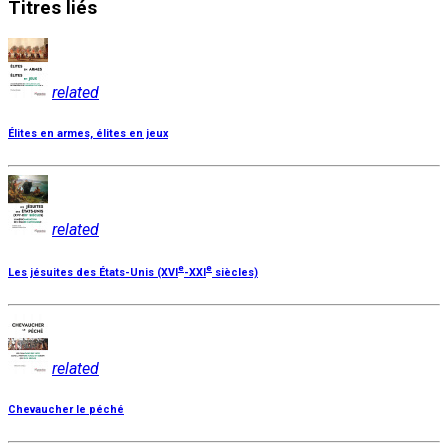
Titres
liés
related
Élites en armes, élites en jeux
related
e
e
Les jésuites des États-Unis (XVI
-XXI
siècles)
related
Chevaucher le péché