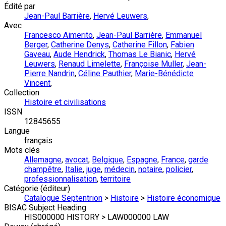
Édité par
Jean-Paul Barrière
,
Hervé Leuwers
,
Avec
Francesco Aimerito
,
Jean-Paul Barrière
,
Emmanuel
Berger
,
Catherine Denys
,
Catherine Fillon
,
Fabien
Gaveau
,
Aude Hendrick
,
Thomas Le Bianic
,
Hervé
Leuwers
,
Renaud Limelette
,
Françoise Muller
,
Jean-
Pierre Nandrin
,
Céline Pauthier
,
Marie-Bénédicte
Vincent
,
Collection
Histoire et civilisations
ISSN
12845655
Langue
français
Mots clés
Allemagne
,
avocat
,
Belgique
,
Espagne
,
France
,
garde
champêtre
,
Italie
,
juge
,
médecin
,
notaire
,
policier
,
professionnalisation
,
territoire
Catégorie (éditeur)
Catalogue Septentrion
>
Histoire
>
Histoire économique
BISAC Subject Heading
HIS000000 HISTORY > LAW000000 LAW