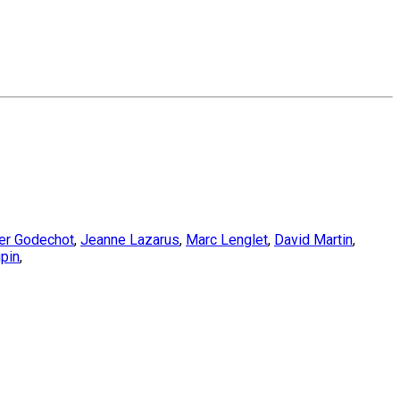
ier Godechot
,
Jeanne Lazarus
,
Marc Lenglet
,
David Martin
,
pin
,