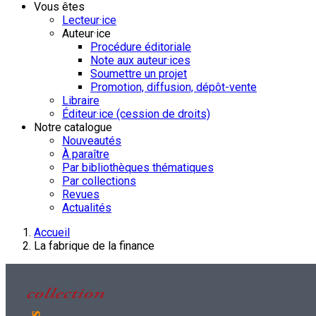
Vous êtes
Lecteur·ice
Auteur·ice
Procédure éditoriale
Note aux auteur·ices
Soumettre un projet
Promotion, diffusion, dépôt-vente
Libraire
Éditeur·ice (cession de droits)
Notre catalogue
Nouveautés
À paraître
Par bibliothèques thématiques
Par collections
Revues
Actualités
Accueil
La fabrique de la finance