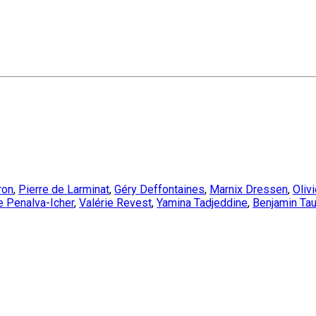
ron
,
Pierre de Larminat
,
Géry Deffontaines
,
Marnix Dressen
,
Oliv
e Penalva-Icher
,
Valérie Revest
,
Yamina Tadjeddine
,
Benjamin Tau