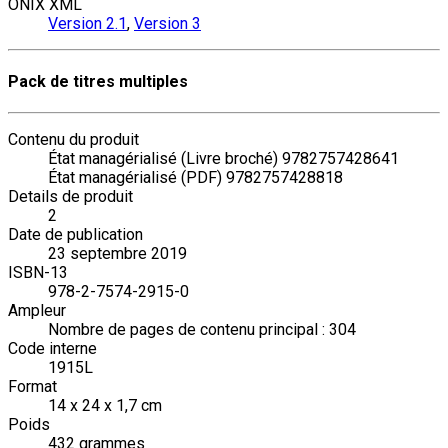
ONIX XML
Version 2.1
,
Version 3
Pack de titres multiples
Contenu du produit
État managérialisé (Livre broché) 9782757428641
État managérialisé (PDF) 9782757428818
Details de produit
2
Date de publication
23 septembre 2019
ISBN-13
978-2-7574-2915-0
Ampleur
Nombre de pages de contenu principal : 304
Code interne
1915L
Format
14 x 24 x 1,7 cm
Poids
432 grammes