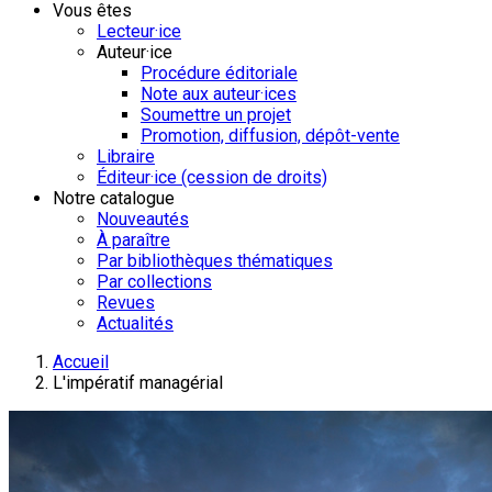
Vous êtes
Lecteur·ice
Auteur·ice
Procédure éditoriale
Note aux auteur·ices
Soumettre un projet
Promotion, diffusion, dépôt-vente
Libraire
Éditeur·ice (cession de droits)
Notre catalogue
Nouveautés
À paraître
Par bibliothèques thématiques
Par collections
Revues
Actualités
Accueil
L'impératif managérial