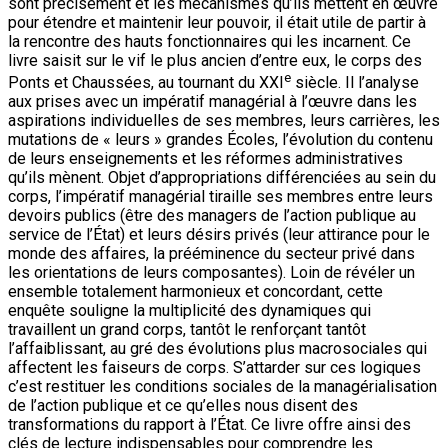
sont précisément et les mécanismes qu’ils mettent en œuvre
pour étendre et maintenir leur pouvoir, il était utile de partir à
la rencontre des hauts fonctionnaires qui les incarnent. Ce
livre saisit sur le vif le plus ancien d’entre eux, le corps des
e
Ponts et Chaussées, au tournant du XXI
siècle. Il l’analyse
aux prises avec un impératif managérial à l’œuvre dans les
aspirations individuelles de ses membres, leurs carrières, les
mutations de « leurs » grandes Écoles, l’évolution du contenu
de leurs enseignements et les réformes administratives
qu’ils mènent. Objet d’appropriations différenciées au sein du
corps, l’impératif managérial tiraille ses membres entre leurs
devoirs publics (être des managers de l’action publique au
service de l’État) et leurs désirs privés (leur attirance pour le
monde des affaires, la prééminence du secteur privé dans
les orientations de leurs composantes). Loin de révéler un
ensemble totalement harmonieux et concordant, cette
enquête souligne la multiplicité des dynamiques qui
travaillent un grand corps, tantôt le renforçant tantôt
l’affaiblissant, au gré des évolutions plus macrosociales qui
affectent les faiseurs de corps. S’attarder sur ces logiques
c’est restituer les conditions sociales de la managérialisation
de l’action publique et ce qu’elles nous disent des
transformations du rapport à l’État. Ce livre offre ainsi des
clés de lecture indispensables pour comprendre les