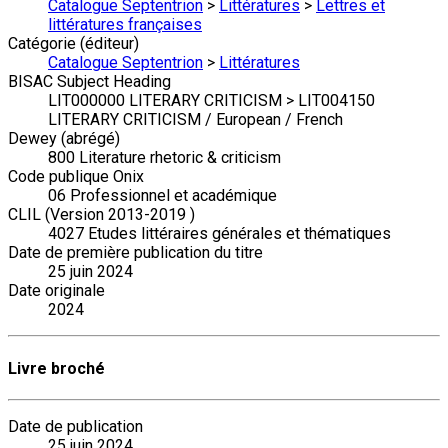
Catalogue Septentrion
>
Littératures
>
Lettres et
littératures françaises
Catégorie (éditeur)
Catalogue Septentrion
>
Littératures
BISAC Subject Heading
LIT000000 LITERARY CRITICISM > LIT004150
LITERARY CRITICISM / European / French
Dewey (abrégé)
800 Literature rhetoric & criticism
Code publique Onix
06 Professionnel et académique
CLIL (Version 2013-2019 )
4027 Etudes littéraires générales et thématiques
Date de première publication du titre
25 juin 2024
Date originale
2024
Livre broché
Date de publication
25 juin 2024