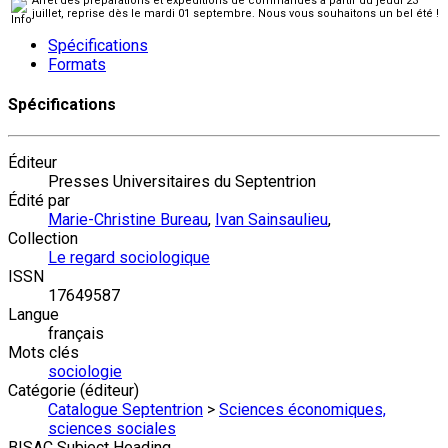
Arrêt des préparations et expéditions de commandes à partir du jeudi 23
juillet, reprise dès le mardi 01 septembre. Nous vous souhaitons un bel été !
Spécifications
Formats
Spécifications
Éditeur
Presses Universitaires du Septentrion
Édité par
Marie-Christine Bureau
,
Ivan Sainsaulieu
,
Collection
Le regard sociologique
ISSN
17649587
Langue
français
Mots clés
sociologie
Catégorie (éditeur)
Catalogue Septentrion
>
Sciences économiques,
sciences sociales
BISAC Subject Heading