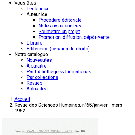
Vous êtes
Lecteur·ice
Auteur·ice
Procédure éditoriale
Note aux auteur·ices
Soumettre un projet
Promotion, diffusion, dépôt-vente
Libraire
Éditeur·ice (cession de droits)
Notre catalogue
Nouveautés
À paraître
Par bibliothèques thématiques
Par collections
Revues
Actualités
Accueil
Revue des Sciences Humaines, n°65/janvier - mars
1952