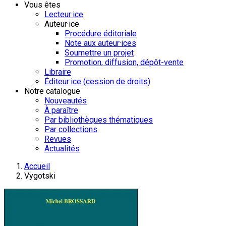
Vous êtes
Lecteur·ice
Auteur·ice
Procédure éditoriale
Note aux auteur·ices
Soumettre un projet
Promotion, diffusion, dépôt-vente
Libraire
Éditeur·ice (cession de droits)
Notre catalogue
Nouveautés
À paraître
Par bibliothèques thématiques
Par collections
Revues
Actualités
Accueil
Vygotski