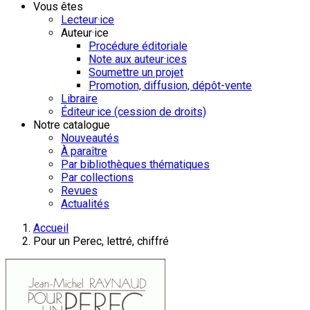
Vous êtes
Lecteur·ice
Auteur·ice
Procédure éditoriale
Note aux auteur·ices
Soumettre un projet
Promotion, diffusion, dépôt-vente
Libraire
Éditeur·ice (cession de droits)
Notre catalogue
Nouveautés
À paraître
Par bibliothèques thématiques
Par collections
Revues
Actualités
Accueil
Pour un Perec, lettré, chiffré