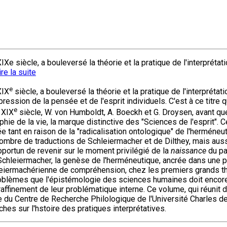
IXe siècle, a bouleversé la théorie et la pratique de l'interprét
ire la suite
e
XIX
siècle, a bouleversé la théorie et la pratique de l'interprét
ion de la pensée et de l'esprit individuels. C'est à ce titre q
e
 XIX
siècle, W. von Humboldt, A. Boeckh et G. Droysen, avant que
ophie de la vie, la marque distinctive des "Sciences de l'esprit". 
e tant en raison de la "radicalisation ontologique" de l'herméne
nombre de traductions de Schleiermacher et de Dilthey, mais auss
pportun de revenir sur le moment privilégié de la
naissance
du pa
. Schleiermacher, la genèse de l'herméneutique, ancrée dans une p
eiermachérienne de compréhension, chez les premiers grands théor
blèmes que l'épistémologie des sciences humaines doit encore 
raffinement de leur problématique interne. Ce volume, qui réunit 
du Centre de Recherche Philologique de l'Université Charles de G
es sur l'hstoire des pratiques interprétatives.