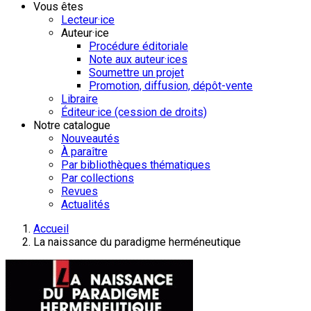
Vous êtes
Lecteur·ice
Auteur·ice
Procédure éditoriale
Note aux auteur·ices
Soumettre un projet
Promotion, diffusion, dépôt-vente
Libraire
Éditeur·ice (cession de droits)
Notre catalogue
Nouveautés
À paraître
Par bibliothèques thématiques
Par collections
Revues
Actualités
Accueil
La naissance du paradigme herméneutique