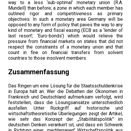
way to a less ‘sub-optimal’ monetary union (R.A.
Mundell) than before; a zone in which each member has
outlined rigor and competitiveness as primary
objectives. In such a monetary area Germany will be
opposed to any form of policy that paves the way to any
kind of monetary and fiscal easing (ECB as a ‘lender of
last resort’; ‘Euro-bonds’) which would relieve the
pressure from financial markets on states that did not
respect the constraints of a monetary union and that
count in fine on financial transfers from solvent
countries to those insolvent members.
Zusammenfassung
Das Ringen um eine Lösung für die Staatsschuldenkrise
in Europa hält an. Wer die Debatten der Ökonomen in
Frankreich und Deutschland aufmerksam verfolgt, wird
feststellen, dass die Lösungsansätze unterschiedlich
ausfallen. Unter Rückgriff auf historische und
wirtschaftstheoretische Überlegungen zeigt der Artikel,
wie sehr das Konzept der „Stabilitätspolitik" im
deutschen Denken verankert ist, und dass ein Schwenk
in Richtung einer „mediterranen" Wirtschaftspolitik aus