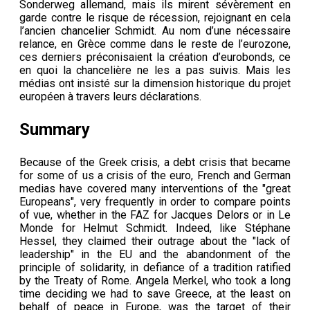
Sonderweg allemand, mais ils mirent sévèrement en
garde contre le risque de récession, rejoignant en cela
l’ancien chancelier Schmidt. Au nom d’une nécessaire
relance, en Grèce comme dans le reste de l’eurozone,
ces derniers préconisaient la création d’eurobonds, ce
en quoi la chancelière ne les a pas suivis. Mais les
médias ont insisté sur la dimension historique du projet
européen à travers leurs déclarations.
Summary
Because of the Greek crisis, a debt crisis that became
for some of us a crisis of the euro, French and German
medias have covered many interventions of the "great
Europeans", very frequently in order to compare points
of vue, whether in the FAZ for Jacques Delors or in Le
Monde for Helmut Schmidt. Indeed, like Stéphane
Hessel, they claimed their outrage about the "lack of
leadership" in the EU and the abandonment of the
principle of solidarity, in defiance of a tradition ratified
by the Treaty of Rome. Angela Merkel, who took a long
time deciding we had to save Greece, at the least on
behalf of peace in Europe, was the target of their