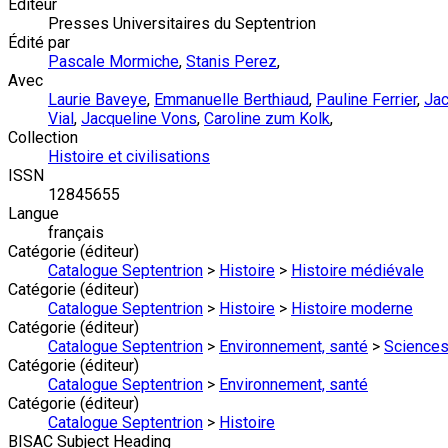
Éditeur
Presses Universitaires du Septentrion
Édité par
Pascale Mormiche
,
Stanis Perez
,
Avec
Laurie Baveye
,
Emmanuelle Berthiaud
,
Pauline Ferrier
,
Jac
Vial
,
Jacqueline Vons
,
Caroline zum Kolk
,
Collection
Histoire et civilisations
ISSN
12845655
Langue
français
Catégorie (éditeur)
Catalogue Septentrion
>
Histoire
>
Histoire médiévale
Catégorie (éditeur)
Catalogue Septentrion
>
Histoire
>
Histoire moderne
Catégorie (éditeur)
Catalogue Septentrion
>
Environnement, santé
>
Sciences
Catégorie (éditeur)
Catalogue Septentrion
>
Environnement, santé
Catégorie (éditeur)
Catalogue Septentrion
>
Histoire
BISAC Subject Heading