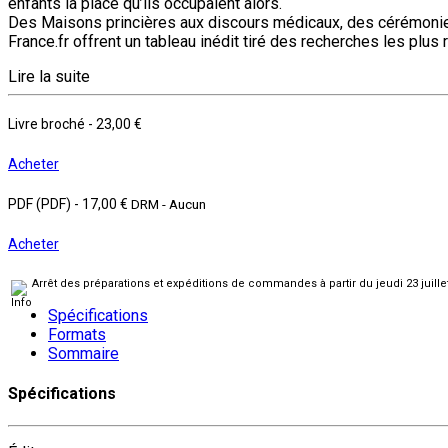
enfants la place qu’ils occupaient alors.
Des Maisons princières aux discours médicaux, des cérémonies de
France.fr offrent un tableau inédit tiré des recherches les plus 
Lire la suite
Livre broché
-
23,00 €
Acheter
PDF (PDF)
-
17,00 €
DRM - Aucun
Acheter
Arrêt des préparations et expéditions de commandes à partir du jeudi 23 juill
Spécifications
Formats
Sommaire
Spécifications