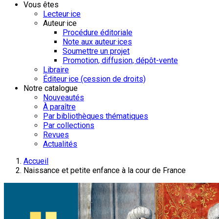
Vous êtes
Lecteur·ice
Auteur·ice
Procédure éditoriale
Note aux auteur·ices
Soumettre un projet
Promotion, diffusion, dépôt-vente
Libraire
Éditeur·ice (cession de droits)
Notre catalogue
Nouveautés
À paraître
Par bibliothèques thématiques
Par collections
Revues
Actualités
Accueil
Naissance et petite enfance à la cour de France